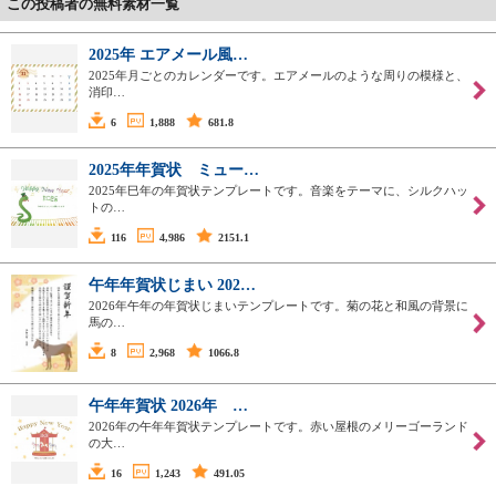
この投稿者の無料素材一覧
2025年 エアメール風…
2025年月ごとのカレンダーです。エアメールのような周りの模様と、
消印…
6
1,888
681.8
2025年年賀状 ミュー…
2025年巳年の年賀状テンプレートです。音楽をテーマに、シルクハッ
トの…
116
4,986
2151.1
午年年賀状じまい 202…
2026年午年の年賀状じまいテンプレートです。菊の花と和風の背景に
馬の…
8
2,968
1066.8
午年年賀状 2026年 …
2026年の午年年賀状テンプレートです。赤い屋根のメリーゴーランド
の大…
16
1,243
491.05