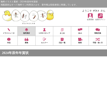
無料イラスト素材：2024年辰年年賀状
掲載素材はすべて無料でご利用頂けます。著作権は投稿者様に帰属しています。
ようこそ
さん
ゲスト
会員登録
会員ログイン
イラストレータ
無料素材
LINEスタンプ
まとめ
Q&A
情報交換
作品
募集
セミナー
日記一覧
動画
手順・使い方
2024年辰年年賀状