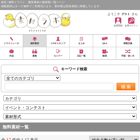
保存 | 無料イラスト・雛形素材の最新順一覧ページ
掲載素材はすべて無料でご利用頂けます。著作権は投稿者様に帰属しています。
ようこそ
さん
ゲスト
会員登録
会員ログイン
イラストレータ
無料素材
LINEスタンプ
まとめ
Q&A
情報交換
作品
募集
セミナー
日記一覧
動画
手順・使い方
キーワード検索
無料素材一覧
17
全
件中 1-17 表示