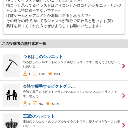
ゆっくりイラスト描いていこうと思います～♪
描こうと思ってるイラストはアイコンとかロゴとかシルエットとかジ
ャンルは特に絞ってないです～♪
ほぼゲームとかアニメとか趣味に走ると思うので～
その時その時で描いてるジャンルが気分で変わると思います(笑)
興味を持ってくれた方はぜひよろしくお願いいたします♪
この投稿者の無料素材一覧
つるはしのシルエット
つるはしのシルエットのシンプルなイラストです。使えそうだな～こ
れ良いな…
0
1,306
457.1
会談で握手するピクトグラ…
会談で握手するピクトグラムのシルエットのシンプルなイラストで
す。使えそ…
1
765
271.25
王冠のシルエット
王冠のシルエットのシンプルなイラストです。使えそうだな～これ良
いな～っ…