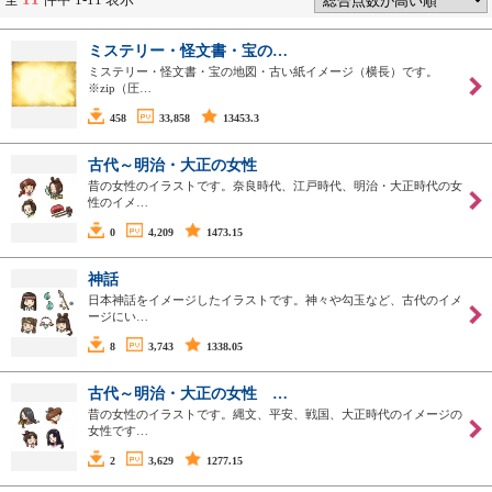
ミステリー・怪文書・宝の…
ミステリー・怪文書・宝の地図・古い紙イメージ（横長）です。
※zip（圧…
458
33,858
13453.3
古代～明治・大正の女性
昔の女性のイラストです。奈良時代、江戸時代、明治・大正時代の女
性のイメ…
0
4,209
1473.15
神話
日本神話をイメージしたイラストです。神々や勾玉など、古代のイメ
ージにい…
8
3,743
1338.05
古代～明治・大正の女性 …
昔の女性のイラストです。縄文、平安、戦国、大正時代のイメージの
女性です…
2
3,629
1277.15