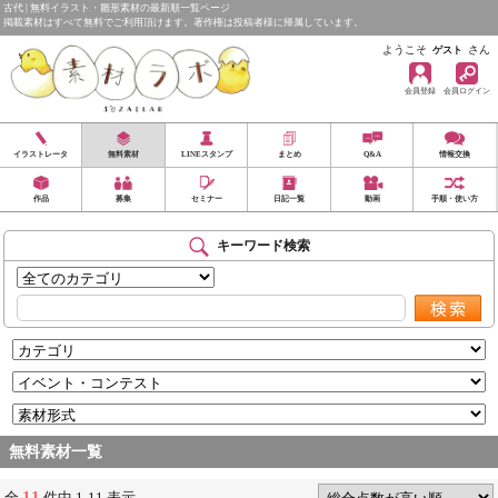
古代 | 無料イラスト・雛形素材の最新順一覧ページ
掲載素材はすべて無料でご利用頂けます。著作権は投稿者様に帰属しています。
ようこそ
さん
ゲスト
会員登録
会員ログイン
イラストレータ
無料素材
LINEスタンプ
まとめ
Q&A
情報交換
作品
募集
セミナー
日記一覧
動画
手順・使い方
キーワード検索
無料素材一覧
11
全
件中 1-11 表示