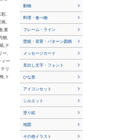
動物
彩,
料理・食べ物
画,
物,黄
フレーム・ライン
代物,
壁紙・背景・パターン図柄
紙,テ
リー,
メッセージカード
ティー
見出し文字・フォント
ステリ
検,ト
ひな形
アイコンセット
シルエット
塗り絵
地図
その他イラスト