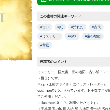
この素材の関連キーワード
#古い
#紙
#汚れた
#古代
#ミステリー
#巻物
#宝の地図
#背景
投稿者のコメント
ミステリー・怪文書・宝の地図・古い紙イメー
（横長）です。
※zip（圧縮ファイル）にイラストレーターai、
eps、jpgの3つが入っています。お手数ですが
てご使用ください。
※illustrator10～でご利用いただけます。
［宝地図,宝の地図,古紙,紙,古地図,昔の紙,汚れ