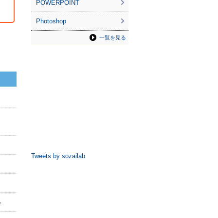
POWERPOINT
Photoshop
一覧を見る
ん
Tweets by sozailab
ん