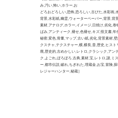
み,汚い,怖い,ホラー,お
どろおどろしい,恐怖,恐ろしい,古びた,水彩画,水
背景,水彩紙,幽霊,ウォーターペーパー,背景,背景
素材,アナログ,ホラー,イメージ,日焼け,劣化,巻
ばみ,アンティーク,褪せ,色褪せ,キズ,怪文書,年
秘密,変色,骨董,マップ,古い紙,劣化,背景素材,壁
クスチャ,テクスチャー,横,横長,昔,歴史,ヒスト
廃,歴史的,古めかしい,レトロ,クラシック,アン
ク,よごれ,ぼろぼろ,古典,素材,宝,レトロ,謎,ミ
ー,都市伝説,破れ,ちぎれた,埋蔵金,お宝,冒険,探
レジャーハンター,秘蔵］