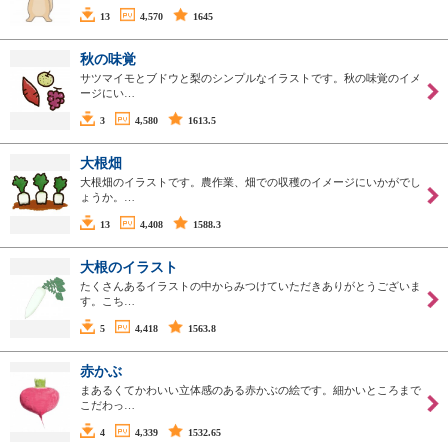
13
4,570
1645
秋の味覚
サツマイモとブドウと梨のシンプルなイラストです。秋の味覚のイメ
ージにい…
3
4,580
1613.5
大根畑
大根畑のイラストです。農作業、畑での収穫のイメージにいかがでし
ょうか。…
13
4,408
1588.3
大根のイラスト
たくさんあるイラストの中からみつけていただきありがとうございま
す。こち…
5
4,418
1563.8
赤かぶ
まあるくてかわいい立体感のある赤かぶの絵です。細かいところまで
こだわっ…
4
4,339
1532.65