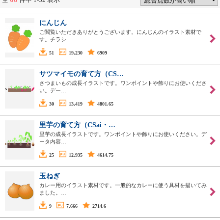
にんじん
ご閲覧いただきありがとうございます。にんじんのイラスト素材で
す。チラシ…
51
19,230
6909
サツマイモの育て方（CS…
さつまいもの成長イラストです。ワンポイントや飾りにお使いくださ
い。デー…
30
13,419
4801.65
里芋の育て方（CSai・…
里芋の成長イラストです。ワンポイントや飾りにお使いください。デ
ータ内容…
25
12,935
4614.75
玉ねぎ
カレー用のイラスト素材です。一般的なカレーに使う具材を描いてみ
ました。…
9
7,666
2714.6