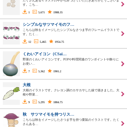
たくさんあるイラストの中からみつけていただきありがとうございま
す。こち…
1
5,671
1988.35
シンプルなサツマイモのフ…
こちらは秋をイメージしたシンプルなさつま芋のフレームイラストで
す。たく…
12
5,465
1954.75
くわいアイコン（CSai…
野菜のくわいアイコンです。POPや料理関連のワンポイントや飾りに
お使い…
7
5,362
1901.2
大根
大根のイラストです。クレヨン調のカサカサした線で描きました。大
根や野菜…
9
5,295
1884.75
秋 サツマイモを持つリス…
こちらは秋をイメージしたさつま芋を持つ栗鼠のイラストです。たく
さんある…