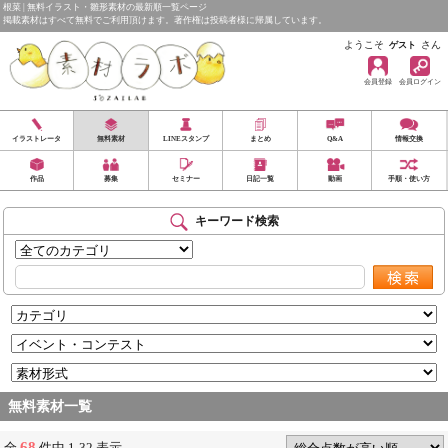
根菜 | 無料イラスト・雛形素材の最新順一覧ページ
掲載素材はすべて無料でご利用頂けます。著作権は投稿者様に帰属しています。
ようこそ
さん
ゲスト
会員登録
会員ログイン
イラストレータ
無料素材
LINEスタンプ
まとめ
Q&A
情報交換
作品
募集
セミナー
日記一覧
動画
手順・使い方
キーワード検索
無料素材一覧
68
全
件中 1-32 表示