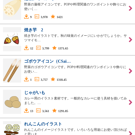
野菜の蓮根アイコンです。POPや料理関連のワンポイントや飾りにお
使いく…
9
3,970
1421
焼き芋 2
焼き芋のイラストです。秋の味覚のイメージにいかがでしょうか。サ
ツマイモ…
12
3,799
1371.65
ゴボウアイコン（CSai…
野菜のゴボウアイコンです。POPや料理関連のワンポイントや飾りに
お使い…
1
3,757
1318.45
じゃがいも
カレー用のイラスト素材です。一般的なカレーに使う具材を描いてみ
ました。…
13
3,561
1291.85
れんこんのイラスト
れんこんのイメージイラストです。いろいろな用途にお使い頂ければ
と思いま…