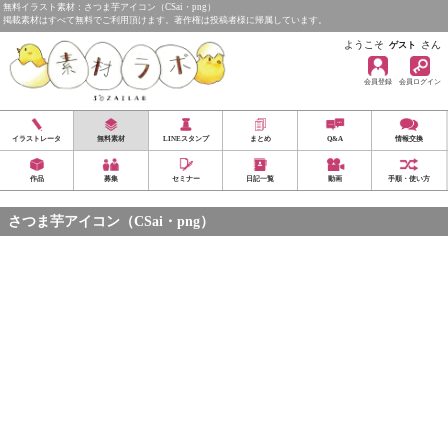
無料イラスト素材：さつま芋アイコン（CSai・png）
掲載素材はすべて無料でご利用頂けます。著作権は投稿者様に帰属しています。
ようこそ
さん
ゲスト
会員登録
会員ログイン
イラストレータ
無料素材
LINEスタンプ
まとめ
Q&A
情報交換
作品
募集
セミナー
日記一覧
動画
手順・使い方
さつま芋アイコン（CSai・png）