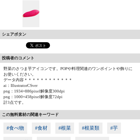
シェアボタン
投稿者のコメント
野菜のさつま芋アイコンです。POPや料理関連のワンポイントや飾りに
お使いください。
データ内容＊＊＊＊＊＊＊＊＊＊＊＊
ai：IllustratorCSver
png：1934×886pixel解像度300dpi
png：1000×458pixel解像度72dpi
計3点です。
この無料素材の関連キーワード
#食べ物
#食材
#根菜
#根菜類
#芋