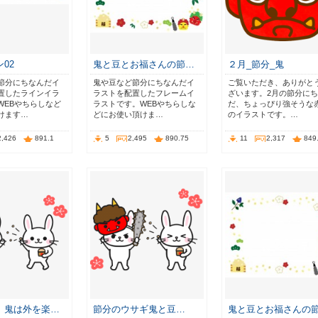
02
鬼と豆とお福さんの節…
２月_節分_鬼
節分にちなんだイ
鬼や豆など節分にちなんだイ
ご覧いただき、ありがと
置したラインイラ
ラストを配置したフレームイ
ざいます。2月の節分に
WEBやちらしなど
ラストです。WEBやちらしな
だ、ちょっぴり強そうな
けます…
どにお使い頂けま…
のイラストです。…
2,426
891.1
5
2,495
890.75
11
2,317
849
 鬼は外を楽…
節分のウサギ鬼と豆…
鬼と豆とお福さんの