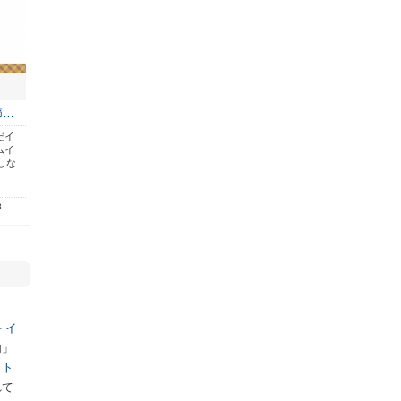
節…
だイ
ムイ
しな
8
 イ
内」
スト
れて