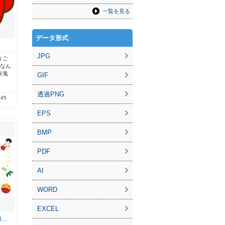
一覧を見る
データ形式
JPG
うご
ちなん
赤鬼
GIF
透過PNG
.45
EPS
BMP
PDF
AI
WORD
EXCEL
節…