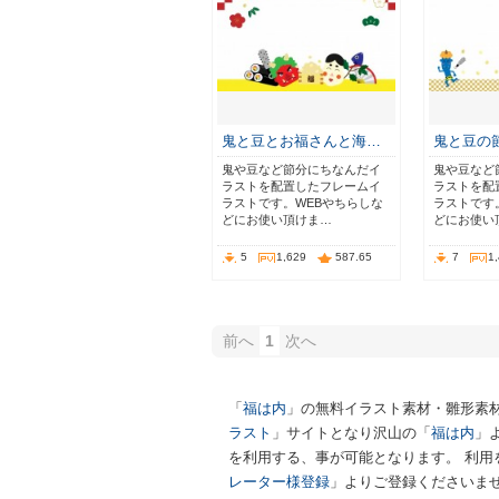
鬼と豆とお福さんと海…
鬼と豆の
鬼や豆など節分にちなんだイ
鬼や豆など
ラストを配置したフレームイ
ラストを配
ラストです。WEBやちらしな
ラストです
どにお使い頂けま…
どにお使い
5
1,629
587.65
7
1
前へ
1
次へ
「
福は内
」の無料イラスト素材・雛形素
ラスト
」サイトとなり沢山の「
福は内
」
を利用する、事が可能となります。 利用
レーター様登録
」よりご登録くださいませ