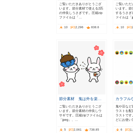
ご覧いただきありがとうござ
ご覧いただ
います。節分素材で使える2匹
います。節
の仲良しうさぎです。圧縮zip
するうさぎ達
ファイルは「…
ァイルは「j
10
2,296
838.6
10
節分素材 鬼は外を楽…
カラフル
ご覧いただきありがとうござ
鬼や豆など
います。節分素材の仲良しウ
ラストを配
サギです。圧縮zipファイルは
ラストです
「jpeg」、…
どにお使い
5
2,061
738.85
6
1