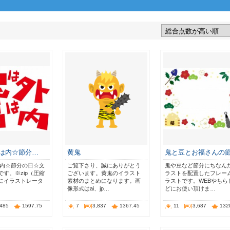
福は内☆節分…
黄鬼
鬼と豆とお福さんの
は内☆節分の日☆文
ご覧下さり、誠にありがとう
鬼や豆など節分にちなん
す。※zip（圧縮
ございます。黄鬼のイラスト
ラストを配置したフレー
にイラストレータ
素材のまとめになります。画
ラストです。WEBやちら
像形式はai、jp…
どにお使い頂けま…
,485
1597.75
7
3,837
1367.45
11
3,687
132