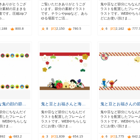
きありがとうござ
ご覧いただきありがとうござ
鬼や豆など節分にちなん
分素材の豆まきを
います。節分の素材イラスト
ラストを配置したフレー
です。圧縮zipフ
です。チラシやpopなど、あら
ラストです。WEBやちら
p…
ゆる場面でご活…
どにお使い頂けま…
2,188
800.8
8
2,150
780.5
6
2,162
777.
な鬼の顔の節…
鬼と豆とお福さんと海…
鬼と豆とお福さんの
節分にちなんだイ
鬼や豆など節分にちなんだイ
鬼や豆など節分にちなん
置したフレームイ
ラストを配置したフレームイ
ラストを配置したフレー
。WEBやちらしな
ラストです。WEBやちらしな
ラストです。WEBやちら
頂けま…
どにお使い頂けま…
どにお使い頂けま…
,892
683.2
3
1,839
654.15
6
1,775
642.