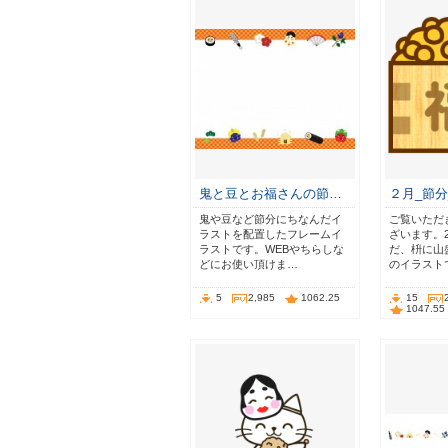
鬼と豆とお福さんの節…
２月_節分
鬼や豆など節分にちなんだイ
ご覧いただ
ラストを配置したフレームイ
ざいます。
ラストです。WEBやちらしな
だ、枡に山
どにお使い頂けま…
のイラスト
5
2,985
1062.25
15
1047.55