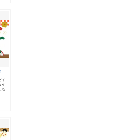
海…
だイ
ムイ
しな
2