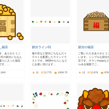
_福豆
節分ライン01
節分の福豆
き、ありがとうご
鬼や豆など節分にちなんだイ
ご覧いただきありがとう
2月の節分にちなん
ラストを配置したラインイラ
います。シンプルな節分
盛りに入った福豆
ストです。WEBやちらしなど
豆です。チラシやpopな
です。…
にお使い頂けます…
らゆる場面でご…
2,843
11
2,775
1009.75
12
2,676
978