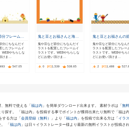
節分フレーム…
鬼と豆とお福さんと海…
鬼と豆とお福さんの
節分にちなんだイ
鬼や豆など節分にちなんだイ
鬼や豆など節分にちなん
置したフレームイ
ラストを配置したフレームイ
ラストを配置したフレー
。WEBやちらしな
ラストです。WEBやちらしな
ラストです。WEBやちら
頂けま…
どにお使い頂けま…
どにお使い頂けま…
,493
547.05
0
1,539
538.65
2
1,488
527.
材、無料で使える「
福は内
」を簡単ダウンロード出来ます。 素材ラボは「
無料
より探す。 「福は内」を投稿する事でポイントが獲得出来たり無料で「福は
をする方は「
会員登録（無料）
」より「
福は内
」を投稿で出来る方は「
イラ
。 「
福は内
」は日々イラストレーター様より最新の無料イラストが投稿さ