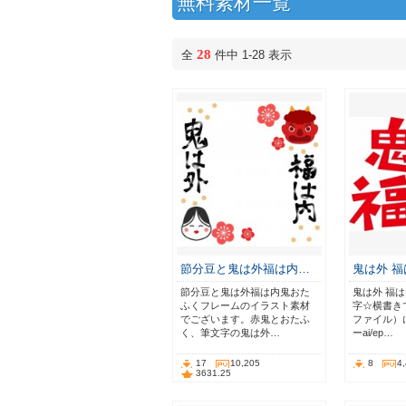
無料素材一覧
28
全
件中 1-28 表示
節分豆と鬼は外福は内…
鬼は外 
節分豆と鬼は外福は内鬼おた
鬼は外 福
ふくフレームのイラスト素材
字☆横書きで
でございます。赤鬼とおたふ
ファイル）
く、筆文字の鬼は外…
ーai/ep…
17
10,205
8
4
3631.25