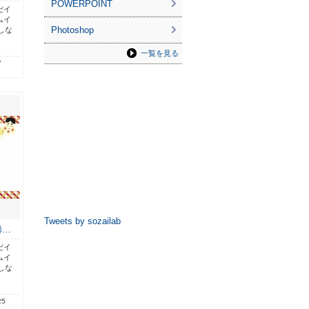
POWERPOINT
だイ
ムイ
Photoshop
しな
一覧を見る
7
Tweets by sozailab
節…
だイ
ムイ
しな
25