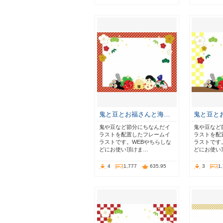
鬼と豆とお福さんと海…
鬼と豆と
鬼や豆など節分にちなんだイ
鬼や豆など
ラストを配置したフレームイ
ラストを配
ラストです。WEBやちらしな
ラストです
どにお使い頂けま…
どにお使い
4
1,777
635.95
3
1