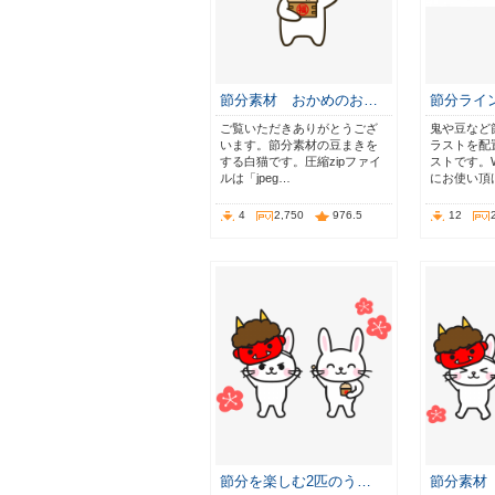
節分素材 おかめのお…
節分ライン
ご覧いただきありがとうござ
鬼や豆など
います。節分素材の豆まきを
ラストを配
する白猫です。圧縮zipファイ
ストです。
ルは「jpeg…
にお使い頂
4
2,750
976.5
12
節分を楽しむ2匹のう…
節分素材