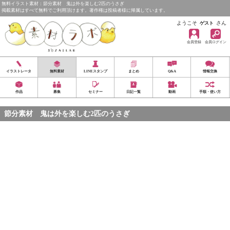
無料イラスト素材：節分素材 鬼は外を楽しむ2匹のうさぎ
掲載素材はすべて無料でご利用頂けます。著作権は投稿者様に帰属しています。
ようこそ
さん
ゲスト
会員登録
会員ログイン
イラストレータ
無料素材
LINEスタンプ
まとめ
Q&A
情報交換
作品
募集
セミナー
日記一覧
動画
手順・使い方
節分素材 鬼は外を楽しむ2匹のうさぎ