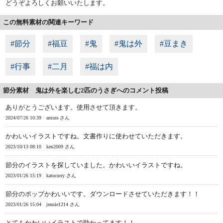
どうぞよろしくお願いいたします。
この無料素材の関連キーワード
#節分
#福豆
#鬼
#鬼は外
#豆まき
#行事
#二月
#福は内
節分素材 鬼は外を楽しむ2匹のうさぎへのコメント投稿
ありがとうございます。使用させて頂きます。
2024/07/26 10:39
amura さん
かわいいイラストですね。文書作りに使わせていただきます。
2023/10/13 08:10
ken2009 さん
節分のイラストを探していました。かわいいイラストですね。
2023/01/26 15:19
katucurry さん
節分のポップかわいいです。ダウンロードさせていただきます！！
2023/01/26 15:04
jennie1214 さん
とてもかわいいイラストで助かってます！！