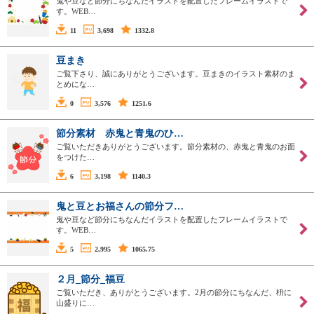
鬼や豆など節分にちなんだイラストを配置したフレームイラストで
す。WEB…
11
3,698
1332.8
豆まき
ご覧下さり、誠にありがとうございます。豆まきのイラスト素材のま
とめにな…
0
3,576
1251.6
節分素材 赤鬼と青鬼のひ…
ご覧いただきありがとうございます。節分素材の、赤鬼と青鬼のお面
をつけた…
6
3,198
1140.3
鬼と豆とお福さんの節分フ…
鬼や豆など節分にちなんだイラストを配置したフレームイラストで
す。WEB…
5
2,995
1065.75
２月_節分_福豆
ご覧いただき、ありがとうございます。2月の節分にちなんだ、枡に
山盛りに…