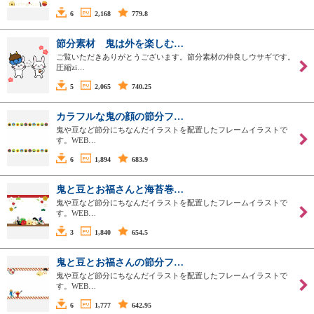
6
2,168
779.8
節分素材 鬼は外を楽しむ…
ご覧いただきありがとうございます。節分素材の仲良しウサギです。
圧縮zi…
5
2,065
740.25
カラフルな鬼の顔の節分フ…
鬼や豆など節分にちなんだイラストを配置したフレームイラストで
す。WEB…
6
1,894
683.9
鬼と豆とお福さんと海苔巻…
鬼や豆など節分にちなんだイラストを配置したフレームイラストで
す。WEB…
3
1,840
654.5
鬼と豆とお福さんの節分フ…
鬼や豆など節分にちなんだイラストを配置したフレームイラストで
す。WEB…
6
1,777
642.95