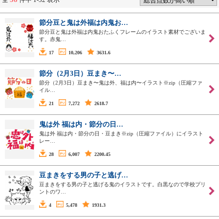
節分豆と鬼は外福は内鬼お…
節分豆と鬼は外福は内鬼おたふくフレームのイラスト素材でございま
す。赤鬼…
17
10,206
3631.6
節分（2月3日）豆まき〜…
節分（2月3日）豆まき〜鬼は外、福は内〜イラスト※zip（圧縮ファ
イル…
21
7,272
2618.7
鬼は外 福は内・節分の日…
鬼は外 福は内・節分の日・豆まき※zip（圧縮ファイル）にイラスト
レー…
28
6,007
2200.45
豆まきをする男の子と逃げ…
豆まきをする男の子と逃げる鬼のイラストです。白黒なので学校プリ
ントのワ…
4
5,478
1931.3