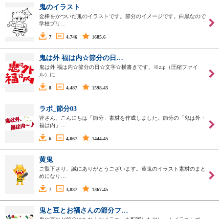
鬼のイラスト
金棒をかついだ鬼のイラストです。節分のイメージです。白黒なので
学校プリ…
7
4,746
1685.6
鬼は外 福は内☆節分の日…
鬼は外 福は内☆節分の日☆文字☆横書きです。※zip（圧縮ファイ
ル）に…
8
4,487
1598.45
ラボ_節分03
皆さん、こんにちは「節分」素材を作成しました。節分の「鬼は外・
福は内」…
6
4,067
1444.45
黄鬼
ご覧下さり、誠にありがとうございます。黄鬼のイラスト素材のまと
めになり…
7
3,837
1367.45
鬼と豆とお福さんの節分フ…