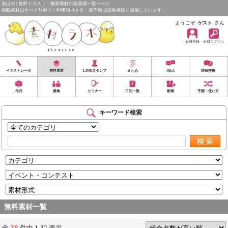
鬼は外 | 無料イラスト・雛形素材の最新順一覧ページ
掲載素材はすべて無料でご利用頂けます。著作権は投稿者様に帰属しています。
ようこそ
さん
ゲスト
会員登録
会員ログイン
イラストレータ
無料素材
LINEスタンプ
まとめ
Q&A
情報交換
作品
募集
セミナー
日記一覧
動画
手順・使い方
キーワード検索
無料素材一覧
38
全
件中 1-32 表示