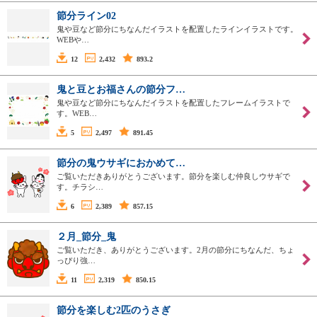
節分ライン02
鬼や豆など節分にちなんだイラストを配置したラインイラストです。
WEBや…
12
2,432
893.2
鬼と豆とお福さんの節分フ…
鬼や豆など節分にちなんだイラストを配置したフレームイラストで
す。WEB…
5
2,497
891.45
節分の鬼ウサギにおかめて…
ご覧いただきありがとうございます。節分を楽しむ仲良しウサギで
す。チラシ…
6
2,389
857.15
２月_節分_鬼
ご覧いただき、ありがとうございます。2月の節分にちなんだ、ちょ
っぴり強…
11
2,319
850.15
節分を楽しむ2匹のうさぎ