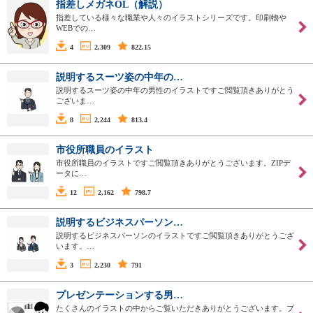
指差しメガネOL（解説）
指差している様々な職業や人々のイラストシリーズです。印刷物や
WEBでの…
4
2,309
822.15
説明するスーツ姿の中年の…
説明するスーツ姿の中年の男性のイラストですご閲覧頂きありがとう
ございま…
8
2,244
813.4
市役所職員のイラスト
市役所職員のイラストですご閲覧頂きありがとうございます。ZIPデ
ータに…
12
2,162
798.7
説明するビジネスパーソン…
説明するビジネスパーソンのイラストですご閲覧頂きありがとうござ
います。…
3
2,230
791
プレゼンテーションする男…
たくさんのイラストの中からご覧いただきありがとうございます。プ