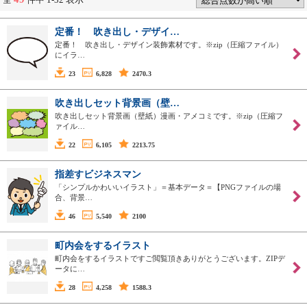
定番！ 吹き出し・デザイ…
定番！ 吹き出し・デザイン装飾素材です。※zip（圧縮ファイル）
にイラ…
23
6,828
2470.3
吹き出しセット背景画（壁…
吹き出しセット背景画（壁紙）漫画・アメコミです。※zip（圧縮フ
ァイル…
22
6,105
2213.75
指差すビジネスマン
「シンプルかわいいイラスト」＝基本データ＝【PNGファイルの場
合、背景…
46
5,540
2100
町内会をするイラスト
町内会をするイラストですご閲覧頂きありがとうございます。ZIPデ
ータに…
28
4,258
1588.3