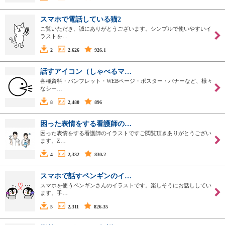
スマホで電話している猫2
ご覧いただき、誠にありがとうございます。シンプルで使いやすいイ
ラストを…
2
2,626
926.1
話すアイコン（しゃべるマ…
各種資料・パンフレット・WEBページ・ポスター・バナーなど、様々
なシー…
8
2,480
896
困った表情をする看護師の…
困った表情をする看護師のイラストですご閲覧頂きありがとうござい
ます。Z…
4
2,332
830.2
スマホで話すペンギンのイ…
スマホを使うペンギンさんのイラストです。楽しそうにお話ししてい
ます。手…
5
2,311
826.35