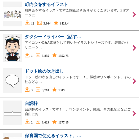
町内会をするイラスト
町内会をするイラストですご閲覧頂きありがとうございます。ZIPデ
ータに…
12
3,964
1429.4
タクシードライバー（話す…
アイコンやQ&A素材として描いたイラストシリーズです。表情のバ
リエーシ…
1
3,855
1352.75
ドット絵の吹き出し
ドット絵の吹き出しのイラストです！！。挿絵やワンポイント、その
他などな…
3
3,710
1309
台詞枠
台詞枠のイラストです！！。ワンポイント、挿絵、その他などなどご
自由にお…
2
3,629
1277.15
保育園で使えるイラスト、…