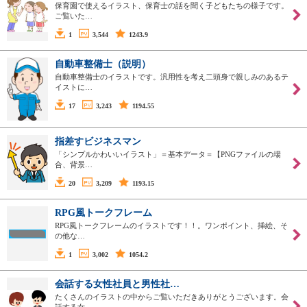
保育園で使えるイラスト、保育士の話を聞く子どもたちの様子です。
ご覧いた…
1
3,544
1243.9
自動車整備士（説明）
自動車整備士のイラストです。汎用性を考え二頭身で親しみのあるテ
イストに…
17
3,243
1194.55
指差すビジネスマン
「シンプルかわいいイラスト」＝基本データ＝【PNGファイルの場
合、背景…
20
3,209
1193.15
RPG風トークフレーム
RPG風トークフレームのイラストです！！。ワンポイント、挿絵、そ
の他な…
1
3,002
1054.2
会話する女性社員と男性社…
たくさんのイラストの中からご覧いただきありがとうございます。会