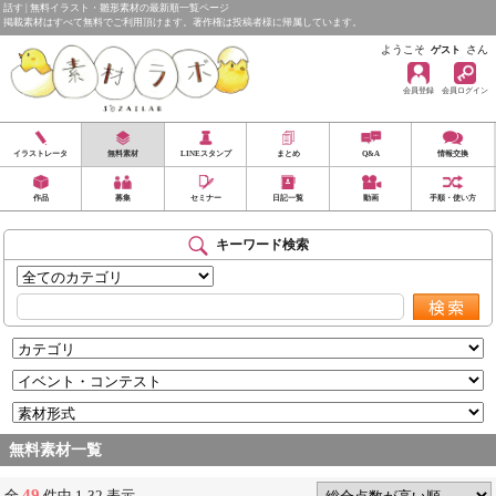
話す | 無料イラスト・雛形素材の最新順一覧ページ
掲載素材はすべて無料でご利用頂けます。著作権は投稿者様に帰属しています。
ようこそ
さん
ゲスト
会員登録
会員ログイン
イラストレータ
無料素材
LINEスタンプ
まとめ
Q&A
情報交換
作品
募集
セミナー
日記一覧
動画
手順・使い方
キーワード検索
無料素材一覧
49
全
件中 1-32 表示