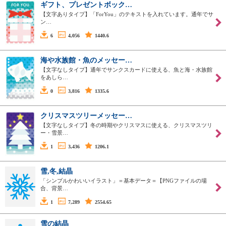
ギフト、プレゼントボック…
【文字ありタイプ】「ForYou」のテキストを入れています。通年でサ
ン…
6
4,056
1440.6
海や水族館・魚のメッセー…
【文字なしタイプ】通年でサンクスカードに使える、魚と海・水族館
をあしら…
0
3,816
1335.6
クリスマスツリーメッセー…
【文字なしタイプ】冬の時期やクリスマスに使える、クリスマスツリ
ー・雪景…
1
3,436
1206.1
雪,冬,結晶
「シンプルかわいいイラスト」＝基本データ＝【PNGファイルの場
合、背景…
1
7,289
2554.65
雪の結晶