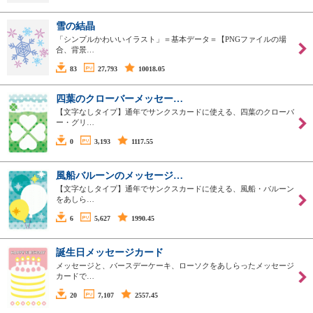
雪の結晶
「シンプルかわいいイラスト」＝基本データ＝【PNGファイルの場
合、背景…
83
27,793
10018.05
四葉のクローバーメッセー…
【文字なしタイプ】通年でサンクスカードに使える、四葉のクローバ
ー・グリ…
0
3,193
1117.55
風船バルーンのメッセージ…
【文字なしタイプ】通年でサンクスカードに使える、風船・バルーン
をあしら…
6
5,627
1990.45
誕生日メッセージカード
メッセージと、バースデーケーキ、ローソクをあしらったメッセージ
カードで…
20
7,107
2557.45