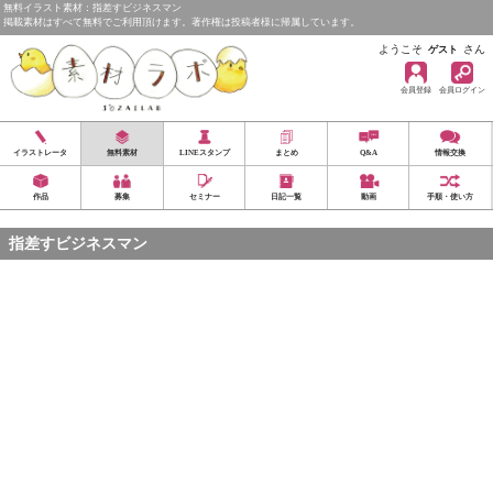
無料イラスト素材：指差すビジネスマン
掲載素材はすべて無料でご利用頂けます。著作権は投稿者様に帰属しています。
ようこそ
さん
ゲスト
会員登録
会員ログイン
イラストレータ
無料素材
LINEスタンプ
まとめ
Q&A
情報交換
作品
募集
セミナー
日記一覧
動画
手順・使い方
指差すビジネスマン