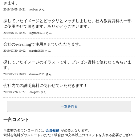
きます。
2019/10/05 10:21
noabon さん
探していたイメージとピッタリとマッチしました。社内教育資料の一部
に使用させて頂きます。ありがとうございます。
2019/08/15 10:25
kagetora5531 さん
会社のe-leaningで使用させていただきます。
2019/07/30 10:02
ayamin0628 さん
探していたイメージのイラストです。プレゼン資料で使わせてもらいま
す。
2019/05/13 16:09
shusuke1121 さん
会社内での説明資料に使わせていただきます！
2019/03/26 17:27
lookpass さん
一覧を見る
一言コメント
※素材のダウンロードには
会員登録
が必要となります。
素材を無料ダウンロードいただく場合は20文字以上のコメントを入れる必要がござい