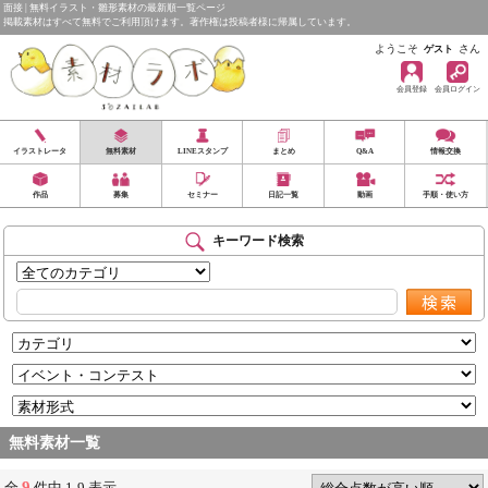
面接 | 無料イラスト・雛形素材の最新順一覧ページ
掲載素材はすべて無料でご利用頂けます。著作権は投稿者様に帰属しています。
ようこそ
さん
ゲスト
会員登録
会員ログイン
イラストレータ
無料素材
LINEスタンプ
まとめ
Q&A
情報交換
作品
募集
セミナー
日記一覧
動画
手順・使い方
キーワード検索
無料素材一覧
9
全
件中 1-9 表示