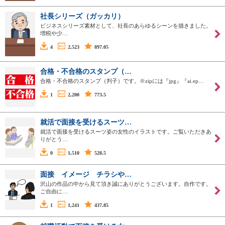
社長シリーズ（ガッカリ）
ビジネスシリーズ素材として、社長のあらゆるシーンを描きました。
増税や少…
4
2,523
897.05
合格・不合格のスタンプ（…
合格・不合格のスタンプ（判子）です。※zipには『jpg』『ai.ep…
1
2,200
773.5
就活で面接を受けるスーツ…
就活で面接を受けるスーツ姿の女性のイラストです。ご覧いただきあ
りがとう…
0
1,510
528.5
面接 イメージ チラシや…
沢山の作品の中から見て頂き誠にありがとうございます。自作です。
ご自由に…
1
1,241
437.85