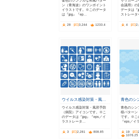
金色のシンプルな和風パター
サッカーコ
ン（青海波）のワンポイント
会議用）の
イラストです。※このデータ
データは『j
は『jpg』『ep…
ストレータ
28
3,244
1233.4
4
2
ウイルス感染対策・風…
青色のシ
ウイルス感染対策・風邪予防
青色のシン
（病院）アイコンです。※こ
様パターン
のデータは『jpg』『eps／イ
です。※この
ラストレータ…
『eps／イ
3
2,281
808.85
19
1076.25