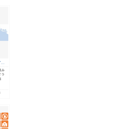
ど…
並み
イラ
は
4