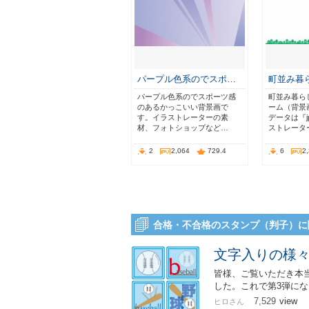
パープル色系のでスポ…
町並み暮
パープル色系のでスポーツ感
町並み暮ら
のあるかっこいい背景画で
ーム（背景
す。イラストレーターの素
データは『j
材、フォトショップなど…
ストレータ
2
2,064
729.4
6
2
合格・不合格のスタンプ（判子）に
文字入りの様々
皆様、ご覧いただき本
した。これで第3弾に
7,529
view
ヒロさん