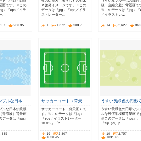
ート（作戦・戦略
夜の街並み（暮らし）の省エ
うすい夏ブルー色の幾何
図面です。※この
ネ啓発イメージです。※この
様（直線交差）背景画で
pg』『eps／イラ
データは『jpg』『eps／イラ
※このデータは『jpg』『e
ー…
ストレーター…
／イラストレ…
,637
936.95
1
1,672
588.7
14
2,627
968
ンプルな日本…
サッカーコート（背景…
うすい黄緑色の円形
プルな日本伝統模
サッカーコート（背景画）で
うすい黄緑色の円形でシ
（青海波）背景画
す。※このデータは『jpg』
ルな幾何学模様背景画で
データは『jpg』
『eps／イラストレーター
※このデータは『jpg』、
ラ…
10.0〜』『z…
『zip（ai、p…
2,885
16
2,807
19
2,757
1038.45
1031.45