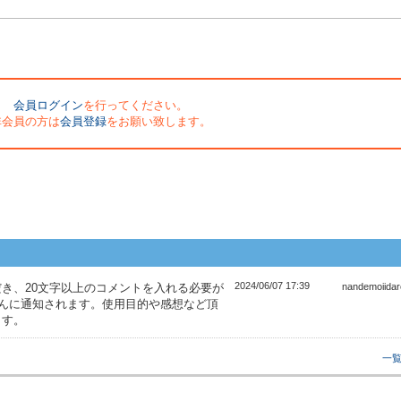
会員ログイン
を行ってください。
非会員の方は
会員登録
をお願い致します。
2024/06/07 17:39
き、20文字以上のコメントを入れる必要が
nandemoiida
さんに通知されます。使用目的や感想など頂
ます。
一