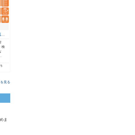
感…
対
・検
な
…
75
覧を見る
めま