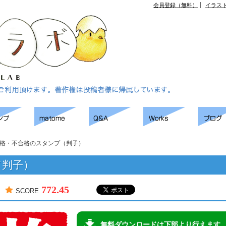
）
会員登録（無料）
イラス
格・不合格のスタンプ（判子）
（判子）
772.45
SCORE
無料ダウンロードは下部より行えます