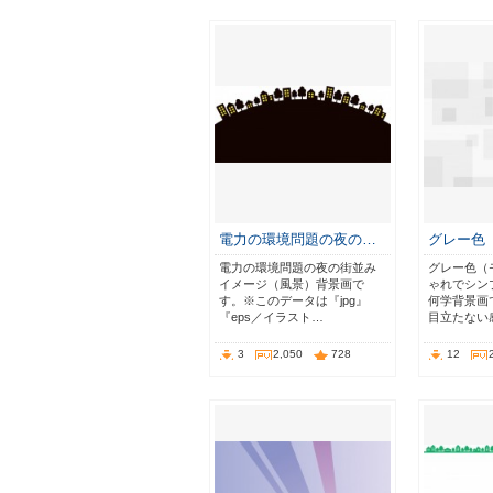
電力の環境問題の夜の…
グレー色
電力の環境問題の夜の街並み
グレー色（
イメージ（風景）背景画で
ゃれでシン
す。※このデータは『jpg』
何学背景画
『eps／イラスト…
目立たない
3
2,050
728
12