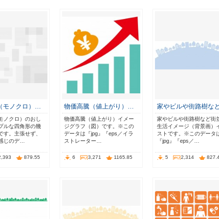
（モノクロ）…
物価高騰（値上がり）…
家やビルや街路樹な
モノクロ）のおし
物価高騰（値上がり）イメー
家やビルや街路樹など街
プルな四角形の幾
ジグラフ（図）です。※この
生活イメージ（背景画）
です。主張せず、
データは『jpg』『eps／イラ
ストです。※このデータ
感じのデ…
ストレーター…
『jpg』『eps／…
2,393
879.55
6
3,271
1165.85
5
2,314
827.