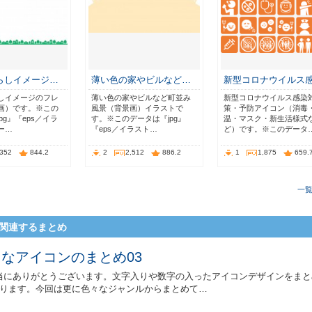
らしイメージ…
薄い色の家やビルなど…
新型コロナウイルス
しイメージのフレ
薄い色の家やビルなど町並み
新型コロナウイルス感染
画）です。※この
風景（背景画）イラストで
策・予防アイコン（消毒
pg』『eps／イラ
す。※このデータは『jpg』
温・マスク・新生活様式
ー…
『eps／イラスト…
ど）です。※このデータ
,352
844.2
2
2,512
886.2
1
1,875
659.
一
関連するまとめ
なアイコンのまとめ03
当にありがとうございます。文字入りや数字の入ったアイコンデザインをまと
なります。今回は更に色々なジャンルからまとめて…