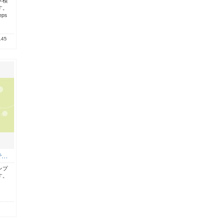
学模
す。
ps
.45
で…
ンプ
す。