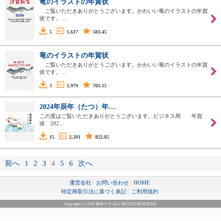
竜のイラストの年賀状
ご覧いただきありがとうございます。かわいい竜のイラストの年賀
状です。…
5
1,617
583.45
竜のイラストの年賀状
ご覧いただきありがとうございます。かわいい竜のイラストの年賀
状です。…
3
1,979
703.15
2024年辰年（たつ）年…
この度はご覧いただきありがとうございます。ビジネス用 年賀
状 202…
15
2,201
822.85
前へ
1
2
3
4
5
6
次へ
運営会社
お問い合わせ
HOME
特定商取引法に基づく表記
ご利用規約
Copyright (c) 2026 素材ラボ ALL RIGHTS RESERVED.