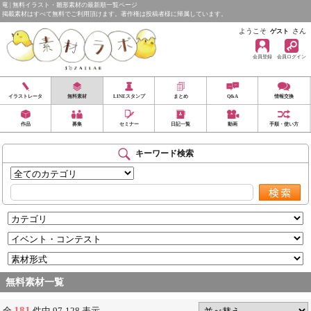
竜 | 無料イラスト・雛形素材の最新順一覧ページ
掲載素材はすべて無料でご利用頂けます。著作権は投稿者様に帰属しています。
ようこそ
さん
ゲスト
会員登録
会員ログイン
イラストレータ
無料素材
LINEスタンプ
まとめ
Q&A
情報交換
作品
募集
セミナー
日記一覧
動画
手順・使い方
キーワード検索
無料素材一覧
181
全
件中 97-128 表示