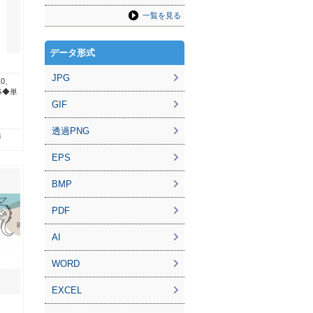
一覧を見る
データ形式
JPG
r10、
G◆単
GIF
透過PNG
4
EPS
BMP
PDF
AI
WORD
EXCEL