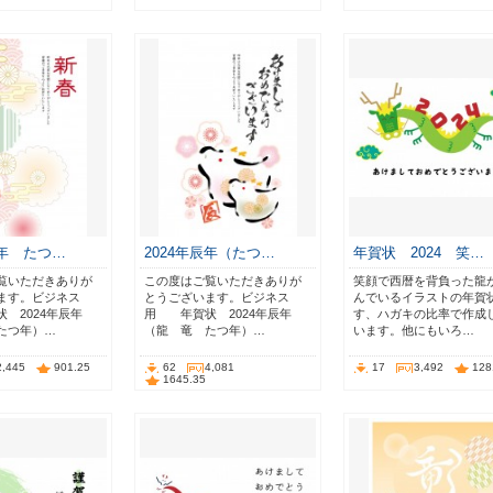
辰年 たつ…
2024年辰年（たつ…
年賀状 2024 笑…
覧いただきありが
この度はご覧いただきありが
笑顔で西暦を背負った龍
ます。ビジネス
とうございます。ビジネス
んでいるイラストの年賀
 2024年辰年
用 年賀状 2024年辰年
す、ハガキの比率で作成
たつ年）…
（龍 竜 たつ年）…
います。他にもいろ…
2,445
901.25
62
4,081
17
3,492
128
1645.35