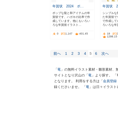
年賀状 2024 ポ…
年賀状 2
ポップな龍と和アイテムの年
シンプルな
賀状です、ハガキの比率で作
た年賀状で
成しています。他にもいろい
で作成して
ろな年賀状イラスト…
ろいろな年
0
1,147
401.45
18
1298.15
前へ
1
2
3
4
5
6
次へ
「
竜
」の無料イラスト素材・雛形素材、
サイトとなり沢山の「
竜
」より探す。 
となります。 利用をする方は「
会員登録
録くださいませ。 「
竜
」は日々イラスト