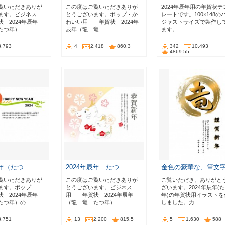
覧いただきありが
この度はご覧いただきありが
2024年辰年用の年賀状テ
ます。ビジネス
とうございます。ポップ・か
レートです。100×148の
 2024年辰年
わいい用 年賀状 2024年
ジャストサイズで製作し
たつ年）…
辰年（龍 竜 …
ます。…
3,793
4
2,418
860.3
342
10,493
4869.55
辰年（たつ…
2024年辰年 たつ…
金色の豪華な、筆文
覧いただきありが
この度はご覧いただきありが
ご覧いただき、ありがと
ます。ポップ
とうございます。ビジネス
ざいます。2024年辰年(
 2024年辰年
用 年賀状 2024年辰年
年)の年賀状用イラストを
たつ年）の…
（龍 竜 たつ年）…
しました。力…
3,751
13
2,200
815.5
5
1,630
588