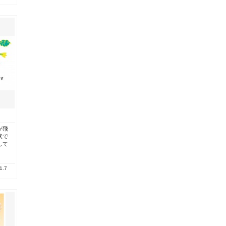
が飛
状で
して
1.7