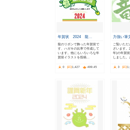
年賀状 2024 龍…
力強い筆
龍のリボンで飾った年賀状で
ご覧いただ
す、ハガキの比率で作成して
ざいます。2
います。他にもいろいろな年
年)の年賀
賀状イラストを投稿…
しました。
0
1,427
499.45
3
1