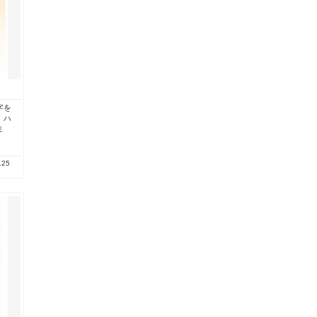
字を
、ハ
ま
.25