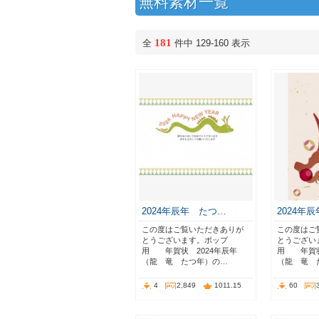
無料素材一覧
181
全
件中 129-160 表示
2024年辰年 たつ…
2024年
この度はご覧いただきありが
この度はご
とうございます。ポップ
とうござい
用 年賀状 2024年辰年
用 年賀状
（龍 竜 たつ年）の…
（龍 竜 
4
2,849
1011.15
60