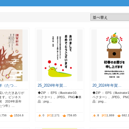
辰年（たつ…
25_2024年年賀…
20_2024年年賀…
覧いただきありが
◆ZIP ： EPS（Illustrator10、
◆ZIP ： EPS（Illustrato
ます。ビジネス
ベクター）、JPEG、PNG◆単
ベクター）、JPEG、PN
 2024年辰年
品 : png…
品 : png…
たつ年）…
3,756
1524.6
0
2,171
759.85
8
1,869
682.