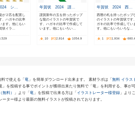
024 シ…
年賀状 2024 謹…
年賀状 2024 西…
龍が２匹を配置し
謹賀新年の玉を持ったポップ
西暦の札を持ったポップ
す、ハガキの比率
な龍のイラストの年賀状で
のイラストの年賀状です
います。他にもい
す、ハガキの比率で作成して
ガキの比率で作成してい
賀状イラ…
います。他にもいろい…
す。他にもいろいろな…
3,529
10
2,914
1054.9
1
1,934
680.
無料で使える「
竜
」を簡単ダウンロード出来ます。 素材ラボは「
無料 イラス
「竜」を投稿する事でポイントが獲得出来たり無料で「竜」を利用する、事が
（無料）
」より「
竜
」を投稿で出来る方は「
イラストレーター様登録
」より
レーター様より最新の無料イラストが投稿されております。