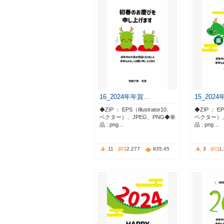
16_2024年年賀…
15_202
◆ZIP ： EPS（Illustrator10、
◆ZIP ： EPS
ベクター）、JPEG、PNG◆単
ベクター）、
品 : png…
品 : png…
11
2,277
835.45
3
1