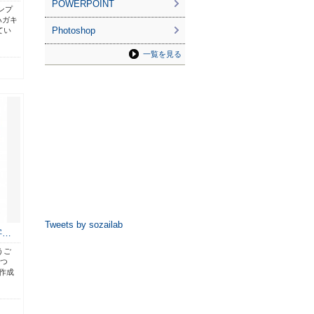
POWERPOINT
ンプ
ハガキ
Photoshop
てい
一覧を見る
Tweets by sozailab
字…
うご
たつ
作成