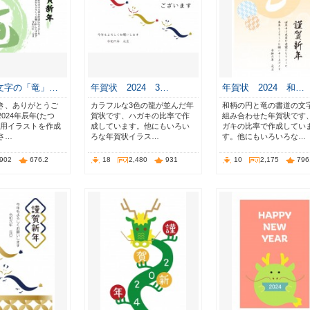
文字の「竜」…
年賀状 2024 3…
年賀状 2024 和…
き、ありがとうご
カラフルな3色の龍が並んだ年
和柄の円と竜の書道の文
024年辰年(たつ
賀状です、ハガキの比率で作
組み合わせた年賀状です
状用イラストを作成
成しています。他にもいろい
ガキの比率で作成してい
さ…
ろな年賀状イラス…
す。他にもいろいろな…
,902
676.2
18
2,480
931
10
2,175
796