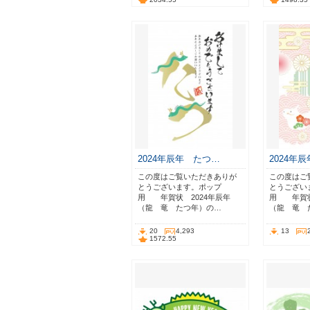
2024年辰年 たつ…
2024年
この度はご覧いただきありが
この度はご
とうございます。ポップ
とうござい
用 年賀状 2024年辰年
用 年賀状
（龍 竜 たつ年）の…
（龍 竜 
20
4,293
13
1572.55