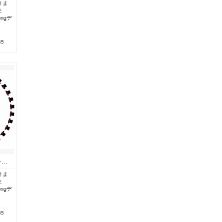
きま
ま
pngデ
65
レ…
きま
ま
pngデ
85