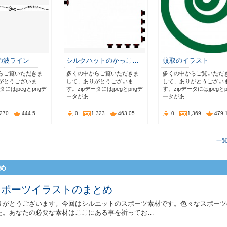
の波ライン
シルクハットのかっこ…
蚊取のイラスト
らご覧いただきま
多くの中からご覧いただきま
多くの中からご覧いただ
がとうございま
して、ありがとうございま
して、ありがとうござい
タにはjpegとpngデ
す。zipデータにはjpegとpngデ
す。zipデータにはjpegと
ータがあ…
ータがあ…
,270
444.5
0
1,323
463.05
0
1,369
479.
一
め
スポーツイラストのまとめ
りがとうございます。今回はシルエットのスポーツ素材です。色々なスポーツ
た。あなたの必要な素材はここにある事を祈ってお…