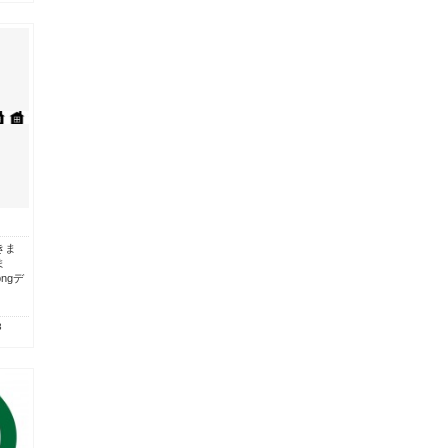
きま
ま
pngデ
3