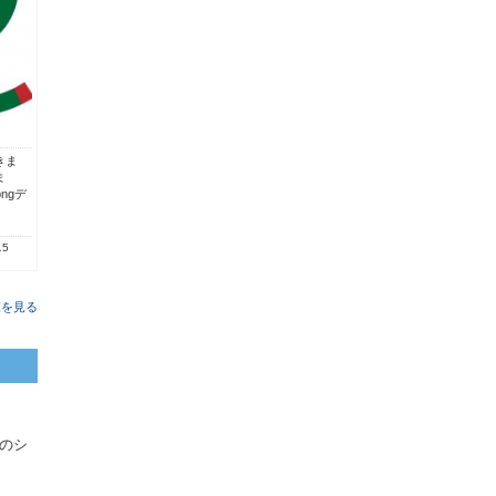
きま
ま
pngデ
15
覧を見る
のシ