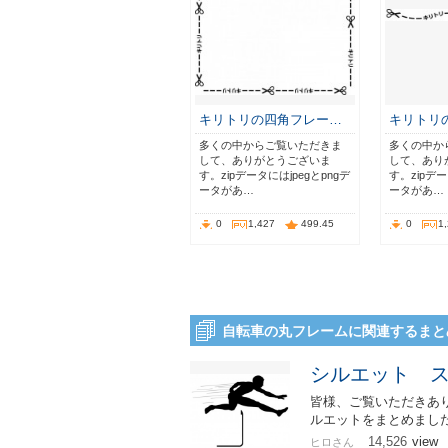
キリトリの四角フレー…
キリトリ
多くの中からご覧いただきま
多くの中か
して、ありがとうございま
して、あり
す。zipデータにはjpegとpngデ
す。zipデー
ータがあ…
ータがあ…
0
1,427
499.45
0
1
自転車の丸フレームに関連するまと
シルエット 
皆様、ご覧いただきあ
ルエットをまとめまし
14,526
view
ヒロさん