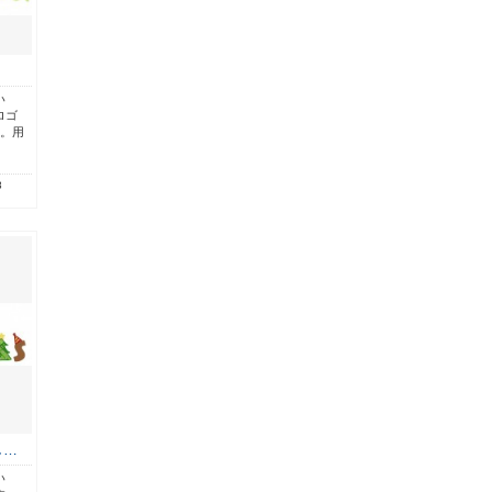
い
ロゴ
す。用
8
し…
い