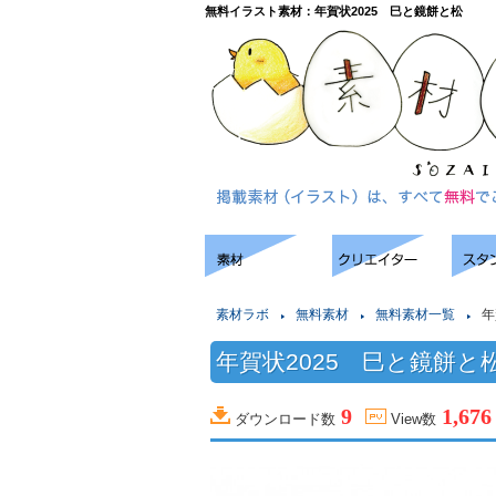
無料イラスト素材：年賀状2025 巳と鏡餅と松
素材ラボ
無料素材
無料素材一覧
年
年賀状2025 巳と鏡餅と
9
1,676
ダウンロード数
View数