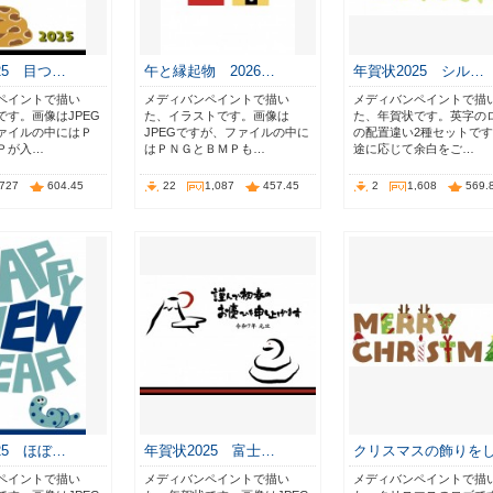
25 目つ…
午と縁起物 2026…
年賀状2025 シル…
ペイントで描い
メディバンペイントで描い
メディバンペイントで描
です。画像はJPEG
た、イラストです。画像は
た、年賀状です。英字の
ァイルの中にはＰ
JPEGですが、ファイルの中に
の配置違い2種セットで
Ｐが入…
はＰＮＧとＢＭＰも…
途に応じて余白をご…
,727
604.45
22
1,087
457.45
2
1,608
569.
25 ほぼ…
年賀状2025 富士…
クリスマスの飾りを
ペイントで描い
メディバンペイントで描い
メディバンペイントで描