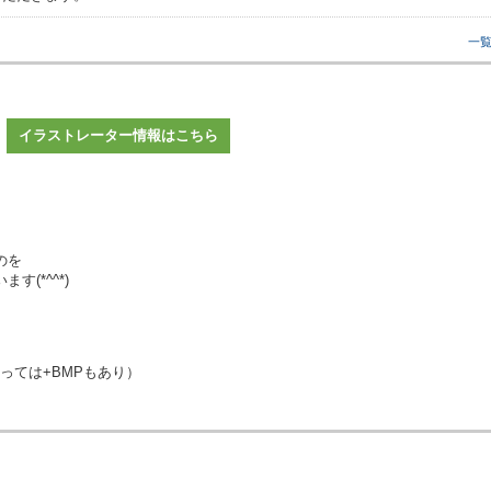
一
イラストレーター情報はこちら
のを
(*^^*)
よっては+BMPもあり）