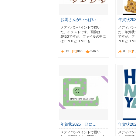
お馬さんがいっぱい …
年賀状20
メディバンペイントで描い
メディバン
た、イラストです。画像は
た、年賀状
JPEGですが、ファイルの中に
ですが、フ
はＰＮＧとＢＭＰも…
ＮＧとＢＭ
13
860
346.5
0
1
年賀状2025 巳に…
年賀状20
メディバンペイントで描い
メディバン