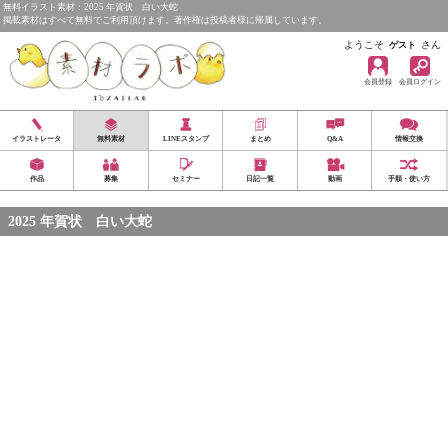
無料イラスト素材：2025 年賀状 白い大蛇
掲載素材はすべて無料でご利用頂けます。著作権は投稿者様に帰属しています。
ようこそ
さん
ゲスト
会員登録
会員ログイン
イラストレータ
無料素材
LINEスタンプ
まとめ
Q&A
情報交換
作品
募集
セミナー
日記一覧
動画
手順・使い方
2025 年賀状 白い大蛇