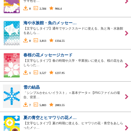
サキ色を…
0
2,584
904.4
海や水族館・魚のメッセー…
【文字なしタイプ】通年でサンクスカードに使える、魚と海・水族館
をあしら…
0
3,813
1334.55
春桜の花メッセージカード
【文字なしタイプ】春の時期や入学・卒業祝いに使える、桜の花をあ
しらった…
1
3,527
1237.95
雪の結晶
「シンプルかわいいイラスト」＝基本データ＝【PNGファイルの場
合、背景…
7
5,883
2083.55
夏の青空とヒマワリの花メ…
【文字なしタイプ】夏の時期に使える、ヒマワリの花・青空をあしら
ったメッ…