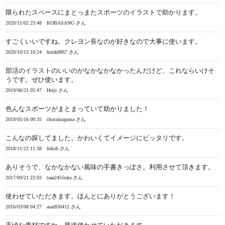
限られたスペースにまとっまたスポーツのイラストで助かります。
2020/11/02 23:48
KOBASANG さん
すごくいいですね。クレヨン長なのが好きなので大事に使います。
2020/10/13 10:24
hirok8867 さん
部活のイラストのいいのがなかなかなかったんだけど、これならいけそ
うです。ぜひ使います。
2019/06/21 05:47
Heiji さん
色んなスポーツがまとまっていて助かりました！
2019/05/16 09:35
chocokoguma さん
こんなの探してました。かわいくてイメージにピッタリです。
2018/11/22 11:38
fukoh さん
ありそうで、なかなかない風味の手書きっぽさ。利用させて頂きます。
2017/09/21 22:03
taaa2455tata さん
使わせていただきます。ほんとにありがとうございます！
2016/03/08 04:27
asai850412 さん