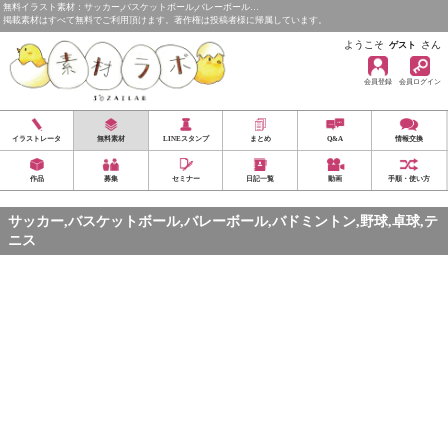
無料イラスト素材：サッカー,バスケットボール,バレーボール…
掲載素材はすべて無料でご利用頂けます。著作権は投稿者様に帰属しています。
ようこそ
さん
ゲスト
会員登録
会員ログイン
イラストレータ
無料素材
LINEスタンプ
まとめ
Q&A
情報交換
作品
募集
セミナー
日記一覧
動画
手順・使い方
サッカー,バスケットボール,バレーボール,バドミントン,野球,卓球,テ
ニス