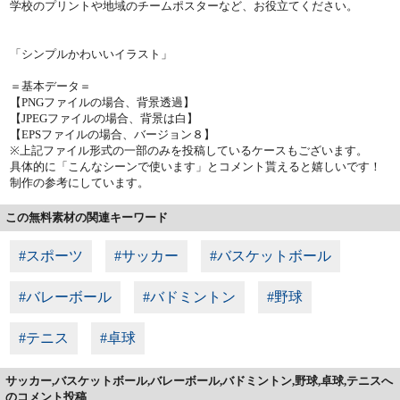
学校のプリントや地域のチームポスターなど、お役立てください。
「シンプルかわいいイラスト」
＝基本データ＝
【PNGファイルの場合、背景透過】
【JPEGファイルの場合、背景は白】
【EPSファイルの場合、バージョン８】
※上記ファイル形式の一部のみを投稿しているケースもございます。
具体的に「こんなシーンで使います」とコメント貰えると嬉しいです！
制作の参考にしています。
この無料素材の関連キーワード
#スポーツ
#サッカー
#バスケットボール
#バレーボール
#バドミントン
#野球
#テニス
#卓球
サッカー,バスケットボール,バレーボール,バドミントン,野球,卓球,テニスへ
のコメント投稿