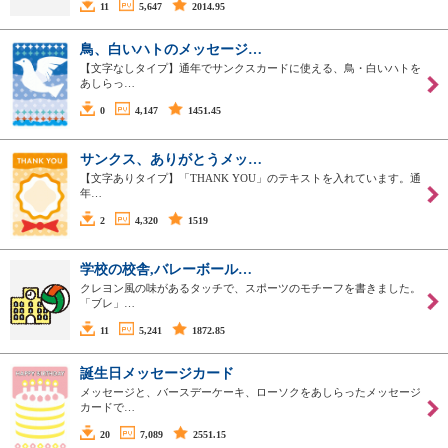
11
5,647
2014.95
鳥、白いハトのメッセージ…
【文字なしタイプ】通年でサンクスカードに使える、鳥・白いハトを
あしらっ…
0
4,147
1451.45
サンクス、ありがとうメッ…
【文字ありタイプ】「THANK YOU」のテキストを入れています。通
年…
2
4,320
1519
学校の校舎,バレーボール…
クレヨン風の味があるタッチで、スポーツのモチーフを書きました。
「ブレ」…
11
5,241
1872.85
誕生日メッセージカード
メッセージと、バースデーケーキ、ローソクをあしらったメッセージ
カードで…
20
7,089
2551.15