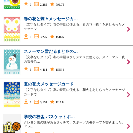
0
2,285
799.75
春の花と蝶々メッセージカ…
【文字なしタイプ】春の時期に使える、春の花・蝶々をあしらったメ
ッセージ…
0
3,276
1146.6
スノーマン雪だるまと冬の…
【文字なしタイプ】冬の時期やクリスマスに使える、スノーマン・夜
の雪景色…
6
4,414
1565.9
夏の花火メッセージカード
【文字なしタイプ】夏の時期に使える、花火をあしらったメッセージ
カードで…
3
3,158
1115.8
学校の校舎,バスケットボ…
クレヨン風の味があるタッチで、スポーツのモチーフを書きました。
「ブレ」…