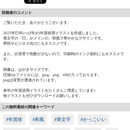
投稿者のコメント
ご覧いただき、ありがとうございます。
2025年巳年(へび年)の年賀状用イラストを作成しました。
筆文字の「巳」がメインの、和風で華やかなデザインです。
男性やビジネス向けにもオススメです。
また、白背景で色数が少ないので、印刷時のインク節約にもオススメで
す。
画像は、はがきサイズです。
圧縮zipファイルには、jpeg、png、tiffが入っております。
pngは背景が透過されています。
来年の年賀状用イラストをたくさんご用意しています♪
他イラストもぜひダウンロードお願いします。
この無料素材の関連キーワード
#年賀状
#和風
#筆文字
#かっこいい