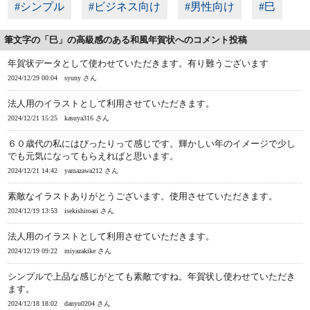
#シンプル
#ビジネス向け
#男性向け
#巳
筆文字の「巳」の高級感のある和風年賀状へのコメント投稿
年賀状データとして使わせていただきます。有り難うございます
2024/12/29 00:04
syuny さん
法人用のイラストとして利用させていただきます。
2024/12/21 15:25
kasuya316 さん
６０歳代の私にはぴったりって感じです。輝かしい年のイメージで少し
でも元気になってもらえればと思います。
2024/12/21 14:42
yamazawa212 さん
素敵なイラストありがとうございます。使用させていただきます。
2024/12/19 13:53
isekishiroari さん
法人用のイラストとして利用させていただきます。
2024/12/19 09:22
miyazakike さん
シンプルで上品な感じがとても素敵ですね。年賀状し使わせていただき
ます。
2024/12/18 18:02
danyu0204 さん