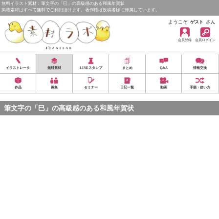
無料イラスト素材：筆文字の「巳」の高級感のある和風年賀状
掲載素材はすべて無料でご利用頂けます。著作権は投稿者様に帰属しています。
ようこそ
さん
ゲスト
会員登録
会員ログイン
イラストレータ
無料素材
LINEスタンプ
まとめ
Q&A
情報交換
作品
募集
セミナー
日記一覧
動画
手順・使い方
筆文字の「巳」の高級感のある和風年賀状