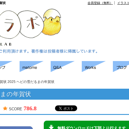
年賀状
会員登録（無料）
イラス
賀状 2025 ヘビの雪だるまの年賀状
るまの年賀状
786.8
SCORE
無料ダウンロードは下部より行えます