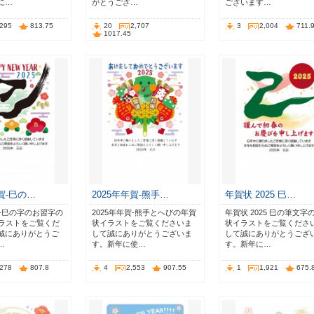
に…
がとうござ…
ございます…
,295
813.75
20
2,707
3
2,004
711.
1017.45
年賀-巳の…
2025年年賀-熊手…
年賀状 2025 巳…
賀-巳の字のお習字の
2025年年賀-熊手とへびの年賀
年賀状 2025 巳の筆文字
イラストをご覧くだ
状イラストをご覧くださいま
状イラストをご覧くださ
誠にありがとうご
して誠にありがとうございま
して誠にありがとうござ
…
す。新年に使…
す。新年に…
,278
807.8
4
2,553
907.55
1
1,921
675.