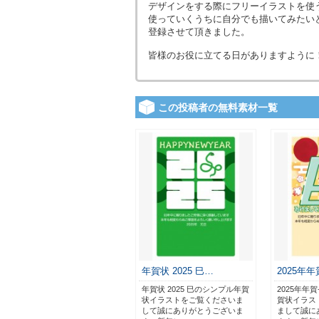
デザインをする際にフリーイラストを使
使っていくうちに自分でも描いてみたい
登録させて頂きました。
皆様のお役に立てる日がありますように
この投稿者の無料素材一覧
年賀状 2025 巳…
2025年
年賀状 2025 巳のシンプル年賀
2025年年
状イラストをご覧くださいま
賀状イラス
して誠にありがとうございま
まして誠に