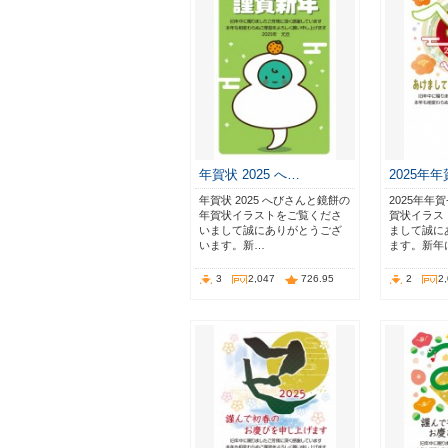
年賀状 2025 へ…
2025年
年賀状 2025 へびさんと鏡餅の
2025年年
年賀状イラストをご覧くださ
賀状イラス
いまして誠にありがとうござ
まして誠に
います。新…
ます。新年
3
2,047
726.95
2
2