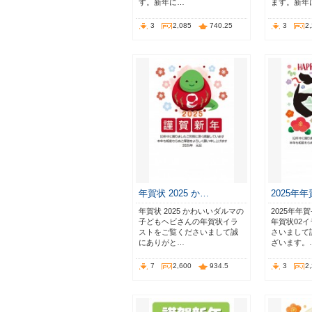
す。新年に…
ます。新年
3
2,085
740.25
3
2
年賀状 2025 か…
2025年
年賀状 2025 かわいいダルマの
2025年年
子どもヘビさんの年賀状イラ
年賀状02
ストをご覧くださいまして誠
さいまして
にありがと…
ざいます。
7
2,600
934.5
3
2