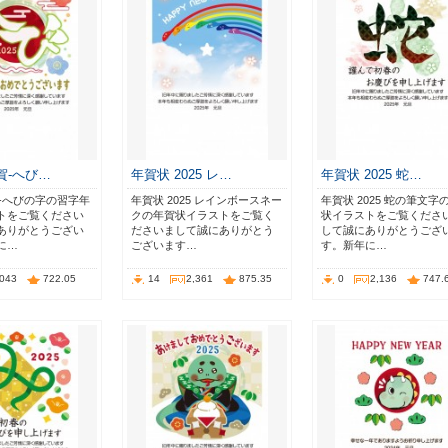
年賀-へび…
年賀状 2025 レ…
年賀状 2025 蛇…
賀-へびの字の習字年
年賀状 2025 レインボースネー
年賀状 2025 蛇の筆文字
トをご覧ください
クの年賀状イラストをご覧く
状イラストをご覧くださ
ありがとうござい
ださいまして誠にありがとう
して誠にありがとうござ
に…
ございます…
す。新年に…
,043
722.05
14
2,361
875.35
0
2,136
747.