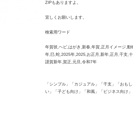
ZIPもありますよ。
宜しくお願いします。
検索用ワード
年賀状,ヘビ,はがき,新春,年賀,正月イメージ,動
年,巳,蛇,2025年,2025,お正月,新年,正月,干支,
謹賀新年,賀正,元旦,令和7年
「シンプル」「カジュアル」「干支」「おもし
い」「子ども向け」「和風」「ビジネス向け」