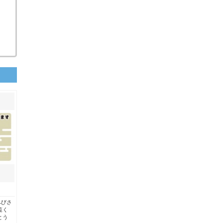
へびさ
覧く
とう