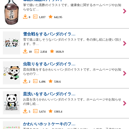
筆で描いた黒酢のイラストです。健康食に関するホームページやお知
らせなど…
0
1,837
642.95
雪合戦をするパンダのイラ…
雪で遊ぶ楽しそうなパンダのイラストです。冬の挿し絵にお使い頂け
ます。手…
10
2,834
1026.9
虫取りをするパンダのイラ…
昆虫採集をするかわいいパンダのイラストです。ホームページやお知
らせのワ…
2
1,496
530.6
皿洗いをするパンダのイラ…
お皿を洗うかわいいパンダのイラストです。ホームページやお知らせ
の挿し絵…
5
3,674
1303.4
かわいいホットケーキのフ…