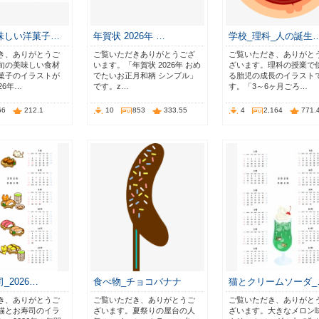
味しい洋菓子…
年賀状 2026年 …
学校_理科_人の誕生
き、ありがとうご
ご覧いただきありがとうござ
ご覧いただき、ありがと
旬の美味しい食材
います。「年賀状 2026年 おめ
ざいます。理科の授業で
菓子のイラストが
でたいお正月和柄 シンプル」
る胎児の成長のイラスト
26年…
です。z…
す。「3～6ヶ月ごろ…
66
212.1
10
853
333.55
4
2,164
771.
_2026…
食べ物_チョコバナナ
猫とクリームソーダ_
き、ありがとうご
ご覧いただき、ありがとうご
ご覧いただき、ありがと
猫とお寿司のイラ
ざいます。夏祭りの屋台の人
ざいます。大きなメロン