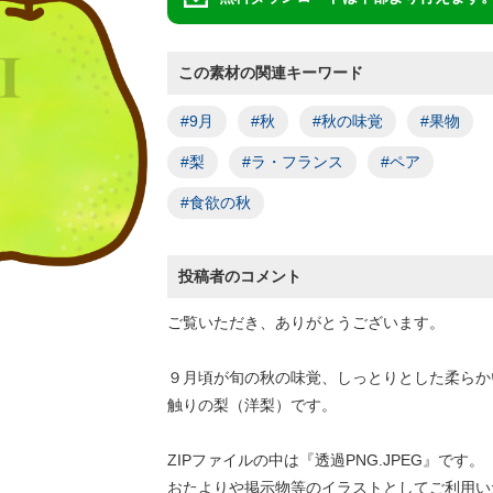
この素材の関連キーワード
#9月
#秋
#秋の味覚
#果物
#梨
#ラ・フランス
#ペア
#食欲の秋
投稿者のコメント
ご覧いただき、ありがとうございます。
９月頃が旬の秋の味覚、しっとりとした柔らか
触りの梨（洋梨）です。
ZIPファイルの中は『透過PNG.JPEG』です。
おたよりや掲示物等のイラストとしてご利用い