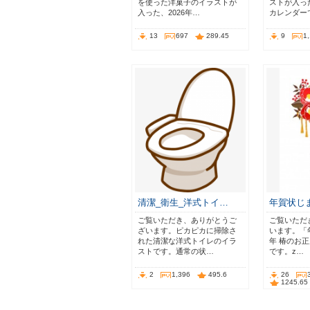
を使った洋菓子のイラストが
ストが入った
入った、2026年…
カレンダー
13
697
289.45
9
1
清潔_衛生_洋式トイ…
年賀状じま
ご覧いただき、ありがとうご
ご覧いただ
ざいます。ピカピカに掃除さ
います。「年
れた清潔な洋式トイレのイラ
年 椿のお
ストです。通常の状…
です。z…
2
1,396
495.6
26
1245.65