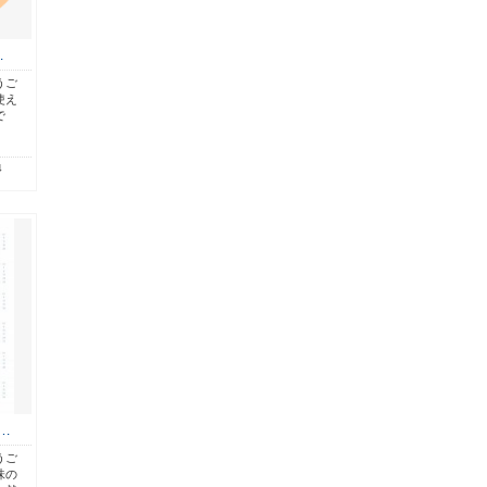
…
うご
使え
で
4
…
うご
味の