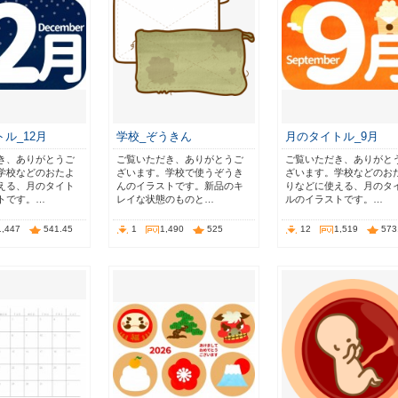
ル_12月
学校_ぞうきん
月のタイトル_9月
き、ありがとうご
ご覧いただき、ありがとうご
ご覧いただき、ありがと
学校などのおたよ
ざいます。学校で使うぞうき
ざいます。学校などのお
える、月のタイト
んのイラストです。新品のキ
りなどに使える、月のタ
トです。…
レイな状態のものと…
ルのイラストです。…
1,447
541.45
1
1,490
525
12
1,519
573