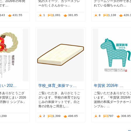
、2026年の年間
気のスイーツ、カラースプレ
クリームソーダの中で氷
です…
ーがたくさんかかっ…
れている猫ちゃんの…
,143
431.55
1
1,081
381.85
8
1,138
426.
い 202…
学校_体育_体操マッ…
年賀状 2026年 …
きありがとうござ
ご覧いただき、ありがとうご
ご覧いただきありがとう
賀状じまい 2026
ざいます。学校の体育でおな
います。「年賀状 2026年
正月飾り シンプル」
じみの体操マットです。白と
波柄の和風ダーラナホース
青の2色をご用意し…
ンプル」…
3,299
2
1,399
496.65
8
797
306.95