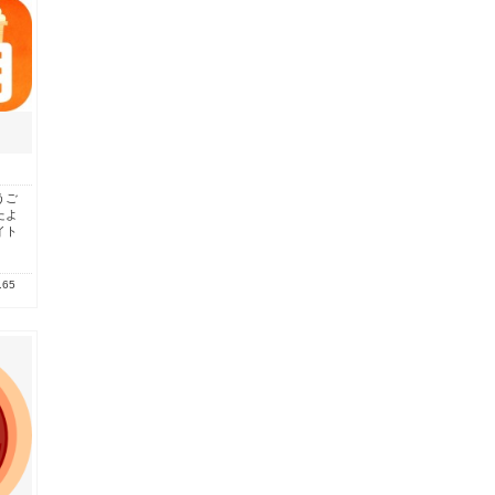
うご
たよ
イト
.65