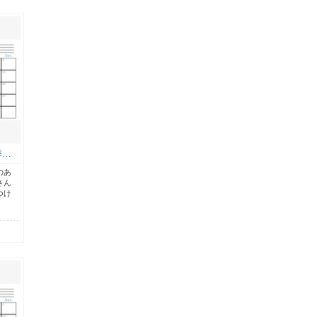
季…
のあ
さん
つけ