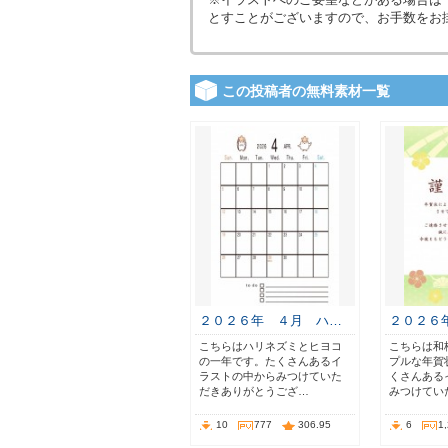
とすことがございますので、お手数をお
この投稿者の無料素材一覧
２０２６年 ４月 ハ…
２０２６
こちらはハリネズミとヒヨコ
こちらは和
の一年です。たくさんあるイ
プルな年賀
ラストの中からみつけていた
くさんある
だきありがとうござ…
みつけてい
10
777
306.95
6
1