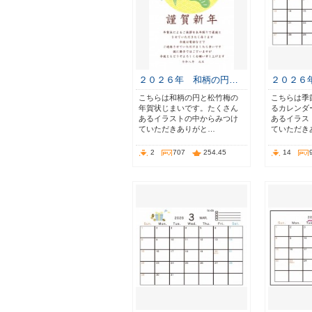
２０２６年 和柄の円…
２０２６
こちらは和柄の円と松竹梅の
こちらは季
年賀状じまいです。たくさん
るカレンダ
あるイラストの中からみつけ
あるイラス
ていただきありがと…
ていただき
2
707
254.45
14