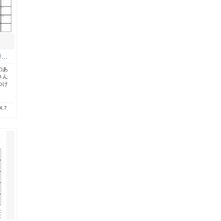
季…
のあ
さん
つけ
4.7