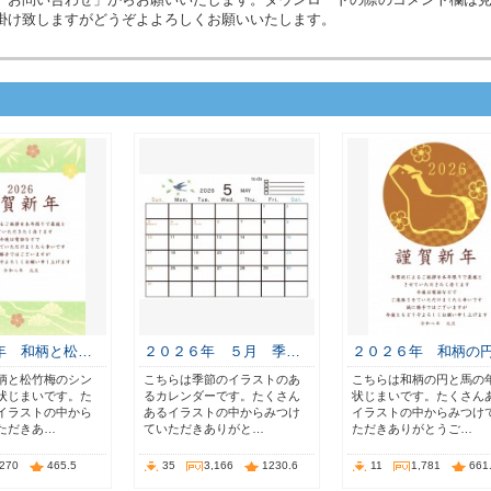
掛け致しますがどうぞよよろしくお願いいたします。
年 和柄と松…
２０２６年 ５月 季…
２０２６年 和柄の
柄と松竹梅のシン
こちらは季節のイラストのあ
こちらは和柄の円と馬の
状じまいです。た
るカレンダーです。たくさん
状じまいです。たくさん
イラストの中から
あるイラストの中からみつけ
イラストの中からみつけ
ただきあ…
ていただきありがと…
ただきありがとうご…
,270
465.5
35
3,166
1230.6
11
1,781
661