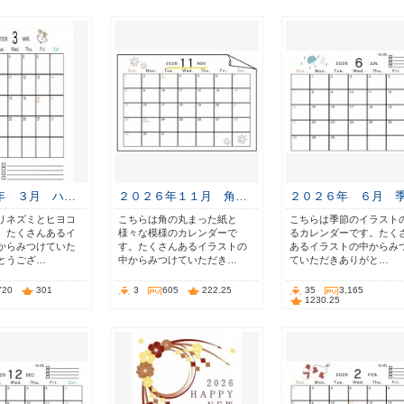
年 ３月 ハ…
２０２６年１１月 角…
２０２６年 ６月 
リネズミとヒヨコ
こちらは角の丸まった紙と
こちらは季節のイラスト
。たくさんあるイ
様々な模様のカレンダーで
るカレンダーです。たく
からみつけていた
す。たくさんあるイラストの
あるイラストの中からみ
とうござ…
中からみつけていただき…
ていただきありがと…
720
301
3
605
222.25
35
3,165
1230.25