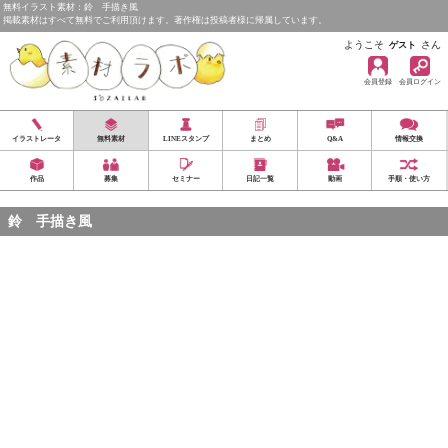
無料イラスト素材：鈴 手描き風
掲載素材はすべて無料でご利用頂けます。著作権は投稿者様に帰属しています。
ようこそ
さん
ゲスト
会員登録
会員ログイン
イラストレータ
無料素材
LINEスタンプ
まとめ
Q&A
情報交換
作品
募集
セミナー
日記一覧
動画
手順・使い方
鈴 手描き風