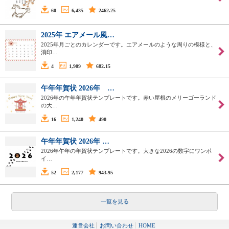
60
6,435
2462.25
2025年 エアメール風…
2025年月ごとのカレンダーです。エアメールのような周りの模様と、
消印…
4
1,909
682.15
午年年賀状 2026年 …
2026年の午年年賀状テンプレートです。赤い屋根のメリーゴーランド
の大…
16
1,240
490
午年年賀状 2026年 …
2026年午年の年賀状テンプレートです。大きな2026の数字にワンポ
イ…
52
2,177
943.95
一覧を見る
運営会社
お問い合わせ
HOME