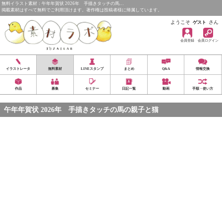
無料イラスト素材：午年年賀状 2026年 手描きタッチの馬…
掲載素材はすべて無料でご利用頂けます。著作権は投稿者様に帰属しています。
ようこそ
さん
ゲスト
会員登録
会員ログイン
イラストレータ
無料素材
LINEスタンプ
まとめ
Q&A
情報交換
作品
募集
セミナー
日記一覧
動画
手順・使い方
午年年賀状 2026年 手描きタッチの馬の親子と猫