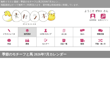
無料イラスト素材：季節のモチーフと馬 2026年7月カレン…
掲載素材はすべて無料でご利用頂けます。著作権は投稿者様に帰属しています。
ようこそ
さん
ゲスト
会員登録
会員ログイン
イラストレータ
無料素材
LINEスタンプ
まとめ
Q&A
情報交換
作品
募集
セミナー
日記一覧
動画
手順・使い方
季節のモチーフと馬 2026年7月カレンダー