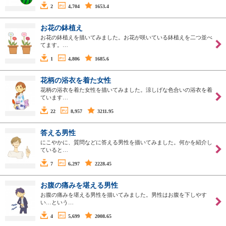
2
4,704
1653.4
お花の鉢植え
お花の鉢植えを描いてみました。お花が咲いている鉢植えを二つ並べ
てます。…
1
4,806
1685.6
花柄の浴衣を着た女性
花柄の浴衣を着た女性を描いてみました。涼しげな色合いの浴衣を着
ています…
22
8,957
3211.95
答える男性
にこやかに、質問などに答える男性を描いてみました。何かを紹介し
ていると…
7
6,297
2228.45
お腹の痛みを堪える男性
お腹の痛みを堪える男性を描いてみました。男性はお腹を下しやす
い…という…
4
5,699
2008.65