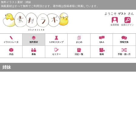
無料イラスト素材：姉妹
掲載素材はすべて無料でご利用頂けます。著作権は投稿者様に帰属しています。
ようこそ
さん
ゲスト
会員登録
会員ログイン
イラストレータ
無料素材
LINEスタンプ
まとめ
Q&A
情報交換
作品
募集
セミナー
日記一覧
動画
手順・使い方
姉妹