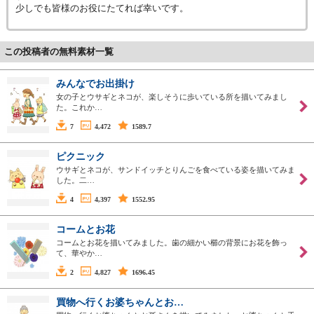
少しでも皆様のお役にたてれば幸いです。
この投稿者の無料素材一覧
みんなでお出掛け
女の子とウサギとネコが、楽しそうに歩いている所を描いてみまし
た。これか…
7
4,472
1589.7
ピクニック
ウサギとネコが、サンドイッチとりんごを食べている姿を描いてみま
した。二…
4
4,397
1552.95
コームとお花
コームとお花を描いてみました。歯の細かい櫛の背景にお花を飾っ
て、華やか…
2
4,827
1696.45
買物へ行くお婆ちゃんとお…