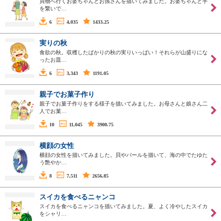
買物へ行くお婆ちゃんとお孫さんを描いてみました。お婆ちゃんと手
を繋いで…
6
4,035
1433.25
実りの秋
食欲の秋。収穫したばかりの秋の実りいっぱい！それらが山盛りにな
ったお皿…
6
3,343
1191.05
親子でお菓子作り
親子でお菓子作りをする様子を描いてみました。お母さんと娘さん二
人でお菓…
10
11,045
3900.75
横顔の女性
横顔の女性を描いてみました。貝やパールを描いて、海の中でたゆた
う艶やか…
8
7,511
2656.85
スイカを食べるニャンコ
スイカを食べるニャンコを描いてみました。夏、よく冷やしたスイカ
をシャリ…