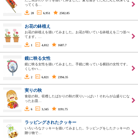
たこ焼きのノボリを描いてみました。夏も過ぎてだんだんと秋深くな
ってくる…
20
6,951
2502.85
お花の鉢植え
お花の鉢植えを描いてみました。お花が咲いている鉢植えを二つ並べ
てます。…
1
4,812
1687.7
鏡に映る女性
鏡に映る女性を描いてみました。手鏡に映っている横顔の女性です。
くしやハ…
2
6,821
2394.35
実りの秋
食欲の秋。収穫したばかりの秋の実りいっぱい！それらが山盛りにな
ったお皿…
6
3,345
1191.75
ラッピングされたクッキー
いろいろなクッキーを描いてみました。ラッピングをしたクッキーの
贈り物で…