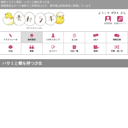
無料イラスト素材：ハサミと櫛を持つ少女
掲載素材はすべて無料でご利用頂けます。著作権は投稿者様に帰属しています。
ようこそ
さん
ゲスト
会員登録
会員ログイン
イラストレータ
無料素材
LINEスタンプ
まとめ
Q&A
情報交換
作品
募集
セミナー
日記一覧
動画
手順・使い方
ハサミと櫛を持つ少女