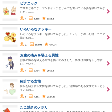
ピクニック
ウサギとネコが、サンドイッチとりんごを食べている姿を描いてみま
した。二…
4
4,398
1553.3
いろいろなクッキー
いろいろなクッキーを描いてみました。チェリーがのった物、ココア
味のもの…
27
18,994
6742.4
お腹の痛みを堪える男性
お腹の痛みを堪える男性を描いてみました。男性はお腹を下しやす
い…という…
4
5,704
2010.4
紹介する女性
何かを紹介する女性を描いてみました。清潔感のある女性でスッとし
ているの…
6
7,161
2527.35
たこ焼きのノボリ