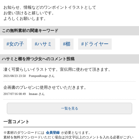
お知らせ、情報などのワンポイントイラストとして
お使い頂けると嬉しいです。
よろしくお願いします。
この無料素材の関連キーワード
#女の子
#ハサミ
#櫛
#ドライヤー
ハサミと櫛を持つ少女へのコメント投稿
凄く可愛らしいイラストです。宣伝用に使わせて頂きます。
2021/08/23 23:50
PomponRouge さん
企画書のプレゼンに使用させていただきます。
2017/07/16 08:49
Imasao さん
一覧を見る
一言コメント
※素材のダウンロードには
会員登録
が必要となります。
素材を無料ダウンロードいただく場合は20文字以上のコメントを入れる必要がござい