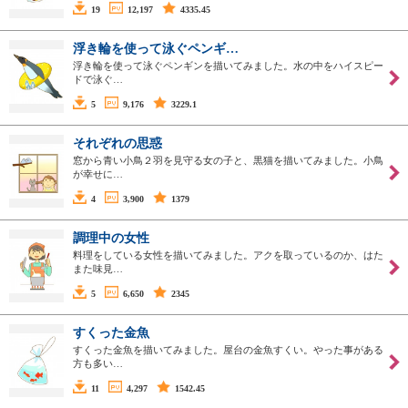
19
12,197
4335.45
浮き輪を使って泳ぐペンギ…
浮き輪を使って泳ぐペンギンを描いてみました。水の中をハイスピー
ドで泳ぐ…
5
9,176
3229.1
それぞれの思惑
窓から青い小鳥２羽を見守る女の子と、黒猫を描いてみました。小鳥
が幸せに…
4
3,900
1379
調理中の女性
料理をしている女性を描いてみました。アクを取っているのか、はた
また味見…
5
6,650
2345
すくった金魚
すくった金魚を描いてみました。屋台の金魚すくい。やった事がある
方も多い…
11
4,297
1542.45