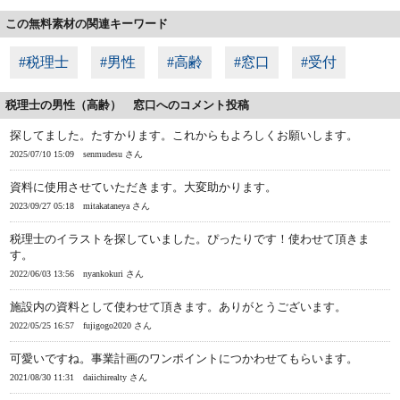
この無料素材の関連キーワード
#税理士
#男性
#高齢
#窓口
#受付
税理士の男性（高齢） 窓口へのコメント投稿
探してました。たすかります。これからもよろしくお願いします。
2025/07/10 15:09
senmudesu さん
資料に使用させていただきます。大変助かります。
2023/09/27 05:18
mitakataneya さん
税理士のイラストを探していました。ぴったりです！使わせて頂きま
す。
2022/06/03 13:56
nyankokuri さん
施設内の資料として使わせて頂きます。ありがとうございます。
2022/05/25 16:57
fujigogo2020 さん
可愛いですね。事業計画のワンポイントにつかわせてもらいます。
2021/08/30 11:31
daiichirealty さん