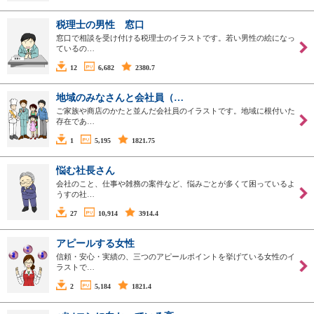
税理士の男性 窓口
窓口で相談を受け付ける税理士のイラストです。若い男性の絵になっ
ているの…
12
6,682
2380.7
地域のみなさんと会社員（…
ご家族や商店のかたと並んだ会社員のイラストです。地域に根付いた
存在であ…
1
5,195
1821.75
悩む社長さん
会社のこと、仕事や雑務の案件など、悩みごとが多くて困っているよ
うすの社…
27
10,914
3914.4
アピールする女性
信頼・安心・実績の、三つのアピールポイントを挙げている女性のイ
ラストで…
2
5,184
1821.4