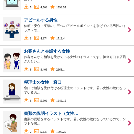
5
4,503
1593.55
アピールする男性
信頼・安心・実績の、三つのアピールポイントを挙げている男性のイ
ラストで…
3
4,874
1716.4
お客さんと会話する女性
お客さんから相談を受けている女性のイラストです。担当窓口や店員
さんとい…
6
8,406
2963.1
税理士の女性 窓口
窓口で相談を受け付ける税理士のイラストです。若い女性の絵になっ
ているの…
6
5,509
1949.15
書類の説明イラスト（女性…
書類の説明をするイラストです。若い女性の絵になっているので、ソ
フトな感…
2
5,435
1909.25