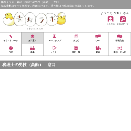
無料イラスト素材：税理士の男性（高齢） 窓口
掲載素材はすべて無料でご利用頂けます。著作権は投稿者様に帰属しています。
ようこそ
さん
ゲスト
会員登録
会員ログイン
イラストレータ
無料素材
LINEスタンプ
まとめ
Q&A
情報交換
作品
募集
セミナー
日記一覧
動画
手順・使い方
税理士の男性（高齢） 窓口