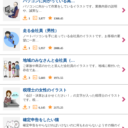
パソコンに向かっている高…
パソコンに向かって作業をしているイラストです。業務内容の説明
や、誠実な…
1
3,877
1360.45
走る会社員（男性）
ノートパソコンを手に走っている会社員のイラストです。お客様の要
望に一所…
1
5,957
2088.45
地域のみなさんと会社員（…
ご家族や商店のかたと並んだ会社員のイラストです。地域に根付いた
存在であ…
3
5,603
1971.55
税理士の女性のイラスト
「会計・決算おまかせください！」の文字が入った税理士のイラスト
です。税…
7
6,145
2175.25
確定申告をしたい猫
確定申告をやらなければいけないのに何もわからないようすの猫のイ