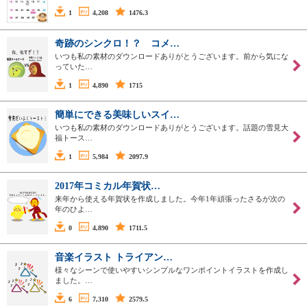
1
4,208
1476.3
奇跡のシンクロ！？ コメ…
いつも私の素材のダウンロードありがとうございます。前から気にな
っていた…
1
4,890
1715
簡単にできる美味しいスイ…
いつも私の素材のダウンロードありがとうございます。話題の雪見大
福トース…
1
5,984
2097.9
2017年コミカル年賀状…
来年から使える年賀状を作成しました。今年1年頑張ったさるが次の
年のひよ…
0
4,890
1711.5
音楽イラスト トライアン…
様々なシーンで使いやすいシンプルなワンポイントイラストを作成し
ました。…
6
7,310
2579.5