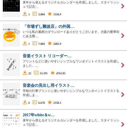
来年から使えるオリジナルカレンダーを作成しました。スタイリッシ
ュで記念…
1
3,804
1334.9
「市場ずし難波店」の外国…
いつも私の素材のダウンロードありがとうございます。大阪の繁華街
にある難…
1
7,084
2482.9
音楽イラスト リコーダー…
プリントなどに使いやすいシンプルなワンポイントイラストを作成し
ました。…
22
13,391
4763.85
音楽会の見出し用イラスト…
学校の行事プリントに使いやすいシンプルなワンポイントイラストを
作成しま…
6
6,678
2358.3
2017年white＆w…
来年から使えるオリジナルカレンダーを作成しました。スタイリッシ
ュで記念…