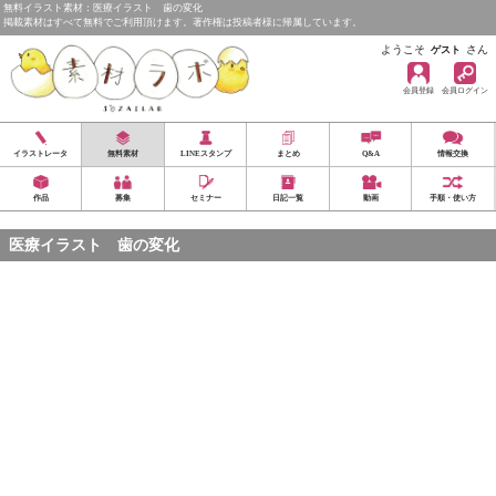
無料イラスト素材：医療イラスト 歯の変化
掲載素材はすべて無料でご利用頂けます。著作権は投稿者様に帰属しています。
ようこそ
さん
ゲスト
会員登録
会員ログイン
イラストレータ
無料素材
LINEスタンプ
まとめ
Q&A
情報交換
作品
募集
セミナー
日記一覧
動画
手順・使い方
医療イラスト 歯の変化