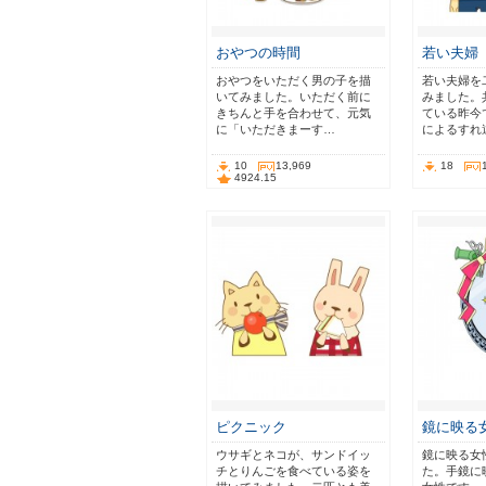
おやつの時間
若い夫婦
おやつをいただく男の子を描
若い夫婦を
いてみました。いただく前に
みました。
きちんと手を合わせて、元気
ている昨今
に「いただきまーす…
によるすれ
10
13,969
18
4924.15
ピクニック
鏡に映る
ウサギとネコが、サンドイッ
鏡に映る女
チとりんごを食べている姿を
た。手鏡に