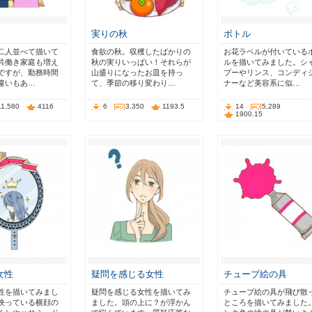
実りの秋
ボトル
二人並べて描いて
食欲の秋。収穫したばかりの
お花ラベルが付いている
共働き家庭も増え
秋の実りいっぱい！それらが
ルを描いてみました。シ
ですが、勤務時間
山盛りになったお皿を持っ
プーやリンス、コンディ
違いもあ…
て、季節の移り変わり…
ナーなど美容系に似…
11,580
4116
6
3,350
1193.5
14
5,289
1900.15
女性
疑問を感じる女性
チューブ絵の具
性を描いてみまし
疑問を感じる女性を描いてみ
チューブ絵の具が飛び散
映っている横顔の
ました。頭の上に？が浮かん
ところを描いてみました