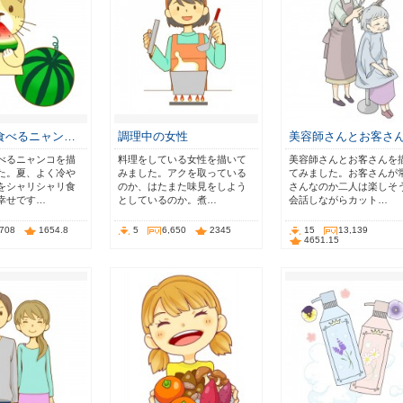
食べるニャン…
調理中の女性
美容師さんとお客さ
べるニャンコを描
料理をしている女性を描いて
美容師さんとお客さんを
た。夏、よく冷や
みました。アクを取っている
てみました。お客さんが
をシャリシャリ食
のか、はたまた味見をしよう
さんなのか二人は楽しそ
幸せです…
としているのか。煮…
会話しながらカット…
,708
1654.8
5
6,650
2345
15
13,139
4651.15