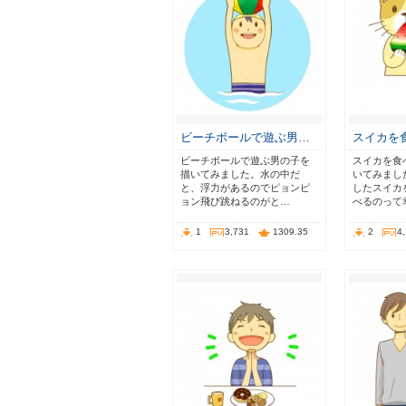
ビーチボールで遊ぶ男…
スイカを
ビーチボールで遊ぶ男の子を
スイカを食
描いてみました。水の中だ
いてみまし
と、浮力があるのでピョンピ
したスイカ
ョン飛び跳ねるのがと…
べるのって
1
3,731
1309.35
2
4