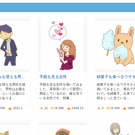
みを堪える男…
手鏡を見る女性
綿菓子を食べるウサ
を堪える男性を描
手鏡を見る女性を描いてみま
綿菓子を食べるウサギさ
た。男性はお腹を
した。美容室へ行って髪型に
描いてみました。屋台で
…というお薬のＣ
満足しているのか、鏡を見て
れている綿菓子。出来て
がありま…
いる女性です。想像…
様をじっと見ている…
,706
2011.1
11
6,599
2348.15
2
5,358
1882