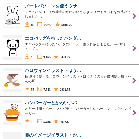
ノートパソコンを使うウサ…
ノートパソコンで作業中のかわいいうさぎフリーイラストを作成いた
しました…
82
15,753
5800.55
エコバッグを持ったパンダ…
エコバッグを持ったパンダのイラスト素を作成しました。webサイ
ト・ブロ…
19
9,665
3449.25
ハロウィンイラスト・ほう…
秋10月に使えるハロウィンイラスト・ほうきにのった魔法使い猫ちゃ
んの可…
55
7,543
2832.55
ハンバーガーとかわいいパ…
とろーり卵とベーコンとパティ（バーガー）のベーコンエッグハンバ
ーガー・…
15
5,486
1972.6
夏のイメージイラスト・か…