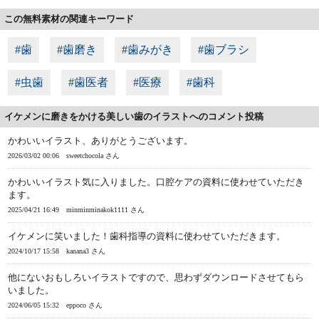
この無料素材の関連キーワード
#歯
#歯磨き
#歯みがき
#歯ブラシ
#虫歯
#歯医者
#医療
#歯科
イケメンに磨きをかける美しい歯のイラストへのコメント投稿
かわいいイラスト、ありがとうございます。
2026/03/02 00:06
sweetchocola さん
かわいいイラスト気に入りました。口腔ケアの資料に使わせていただき
ます。
2025/04/21 16:49
minminminakok1111 さん
イケメンに笑いました！歯科指導の資料に使わせていただきます。
2024/10/17 15:58
kanana3 さん
他にないおもしろいイラストですので、思わずダウンロードさせてもら
いました。
2024/06/05 15:32
eppoco さん