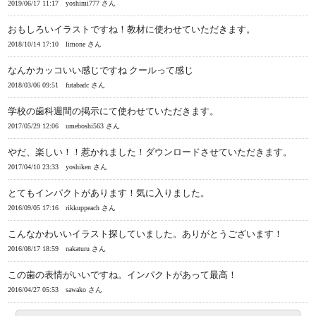
2019/06/17 11:17
yoshimi777 さん
おもしろいイラストですね！教材に使わせていただきます。
2018/10/14 17:10
limone さん
なんかカッコいい感じですね クールって感じ
2018/03/06 09:51
futabadc さん
学校の歯科週間の掲示にて使わせていただきます。
2017/05/29 12:06
umeboshi563 さん
やだ、楽しい！！惹かれました！ダウンロードさせていただきます。
2017/04/10 23:33
yoshiken さん
とてもインパクトがあります！気に入りました。
2016/09/05 17:16
rikkuppeach さん
こんなかわいいイラスト探していました。ありがとうございます！
2016/08/17 18:59
nakaturu さん
この歯の表情がいいですね。インパクトがあって最高！
2016/04/27 05:53
sawako さん