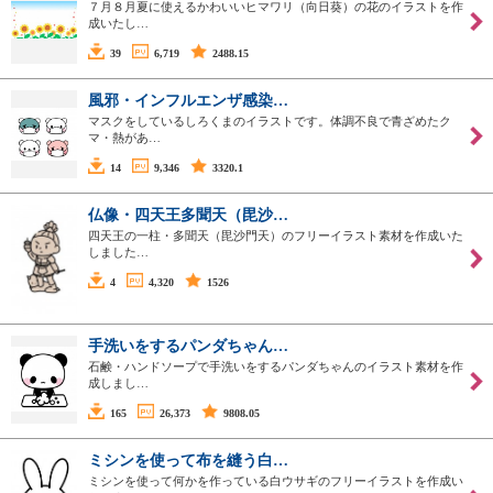
７月８月夏に使えるかわいいヒマワリ（向日葵）の花のイラストを作
成いたし…
39
6,719
2488.15
風邪・インフルエンザ感染…
マスクをしているしろくまのイラストです。体調不良で青ざめたク
マ・熱があ…
14
9,346
3320.1
仏像・四天王多聞天（毘沙…
四天王の一柱・多聞天（毘沙門天）のフリーイラスト素材を作成いた
しました…
4
4,320
1526
手洗いをするパンダちゃん…
石鹸・ハンドソープで手洗いをするパンダちゃんのイラスト素材を作
成しまし…
165
26,373
9808.05
ミシンを使って布を縫う白…
ミシンを使って何かを作っている白ウサギのフリーイラストを作成い