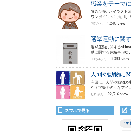
職業をテーマ
*彩*の描いたイラス
ワンポイントに活用し
4,240
view
*彩*さん
選挙運動に関
選挙運動に関するshi
動に関する連絡事項な
6,093
view
shinyaさん
人間や動物に
今回は、人間や動物の
や文字等の色々なアイ
22,516
view
ヒロさん
スマホで見る
#男