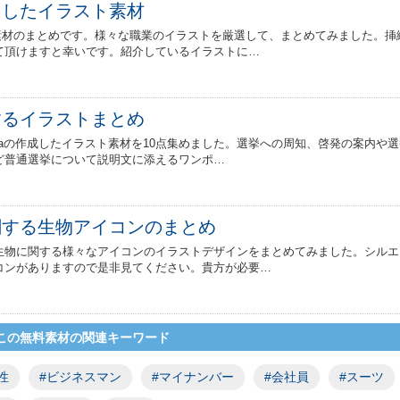
にしたイラスト素材
ト素材のまとめです。様々な職業のイラストを厳選して、まとめてみました。挿
て頂けますと幸いです。紹介しているイラストに…
するイラストまとめ
nyaの作成したイラスト素材を10点集めました。選挙への周知、啓発の案内や
ど普通選挙について説明文に添えるワンポ…
関する生物アイコンのまとめ
生物に関する様々なアイコンのイラストデザインをまとめてみました。シルエ
コンがありますので是非見てください。貴方が必要…
この無料素材の関連キーワード
性
#ビジネスマン
#マイナンバー
#会社員
#スーツ