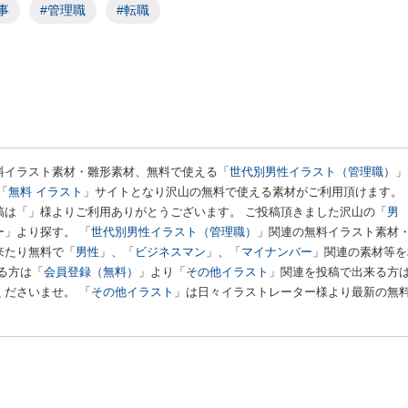
事
#管理職
#転職
料イラスト素材・雛形素材、無料で使える「
世代別男性イラスト（管理職）
」
「
無料 イラスト
」サイトとなり沢山の無料で使える素材がご利用頂けます。
稿は「
」様よりご利用ありがとうございます。 ご投稿頂きました沢山の「
男
ー
」より探す。 「
世代別男性イラスト（管理職）
」関連の無料イラスト素材
来たり無料で「
男性
」、「
ビジネスマン
」、「
マイナンバー
」関連の素材等を
る方は「
会員登録（無料）
」より「
その他イラスト
」関連を投稿で出来る方
くださいませ。 「
その他イラスト
」は日々イラストレーター様より最新の無