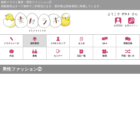
無料イラスト素材：男性ファッション②
掲載素材はすべて無料でご利用頂けます。著作権は投稿者様に帰属しています。
ようこそ
さん
ゲスト
会員登録
会員ログイン
イラストレータ
無料素材
LINEスタンプ
まとめ
Q&A
情報交換
作品
募集
セミナー
日記一覧
動画
手順・使い方
男性ファッション②