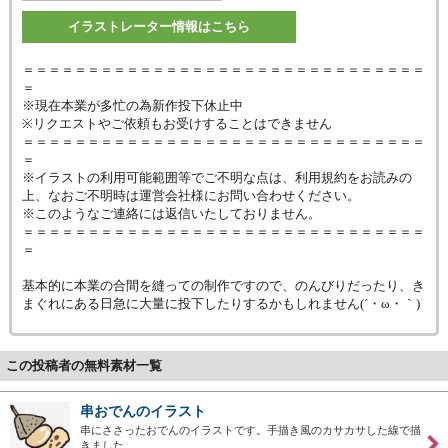
イラストレーター情報はこちら
＝＝＝＝＝＝＝＝＝＝＝＝＝＝＝＝＝＝＝＝＝＝＝＝＝＝＝＝＝＝＝
＝
※現在本業が多忙の為新作投下休止中
※リクエストやご依頼もお受けすることはできません
＝＝＝＝＝＝＝＝＝＝＝＝＝＝＝＝＝＝＝＝＝＝＝＝＝＝＝＝＝＝＝
＝
※イラストの利用可能範囲等でご不明な点は、利用規約をお読みの
上、なおご不明時は運営会社様にお問い合わせください。
※このようなご連絡には返信いたしておりません。
＝＝＝＝＝＝＝＝＝＝＝＝＝＝＝＝＝＝＝＝＝＝＝＝＝＝＝＝＝＝＝
＝
基本的に本業の合間を縫っての制作ですので、のんびりだったり、き
まぐれにある日急に大量に投下したりするかもしれません(´・ω・｀)
この投稿者の無料素材一覧
串おでんのイラスト
串にささったおでんのイラストです。手描き風のカサカサした線で描
きました…