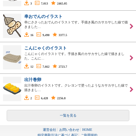
3
7,013
2465.05
串おでんのイラスト
串にささったおでんのイラストです。手描き風のカサカサした線で描
きました…
16
9,490
3377.5
こんにゃくのイラスト
こんにゃくのイラストです。手描き風のカサカサした線で描きまし
た。こんに…
12
7,662
2723.7
出汁巻卵
出汁巻卵のイラストです。クレヨンで塗ったようなカサカサした線で
描きまし…
2
6,428
2256.8
一覧を見る
運営会社
お問い合わせ
HOME
特定商取引法に基づく表記
ご利用規約