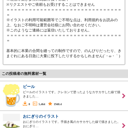
※リクエストやご依頼もお受けすることはできません
＝＝＝＝＝＝＝＝＝＝＝＝＝＝＝＝＝＝＝＝＝＝＝＝＝＝＝＝＝＝＝
＝
※イラストの利用可能範囲等でご不明な点は、利用規約をお読みの
上、なおご不明時は運営会社様にお問い合わせください。
※このようなご連絡には返信いたしておりません。
＝＝＝＝＝＝＝＝＝＝＝＝＝＝＝＝＝＝＝＝＝＝＝＝＝＝＝＝＝＝＝
＝
基本的に本業の合間を縫っての制作ですので、のんびりだったり、き
まぐれにある日急に大量に投下したりするかもしれません(´・ω・｀)
この投稿者の無料素材一覧
ビール
ビールのイラストです。クレヨンで塗ったようなカサカサした線で描
きました…
8
5,464
1940.4
おにぎりのイラスト
おにぎりのイラストです。手描き風のカサカサした線で描きました。
おにぎり…