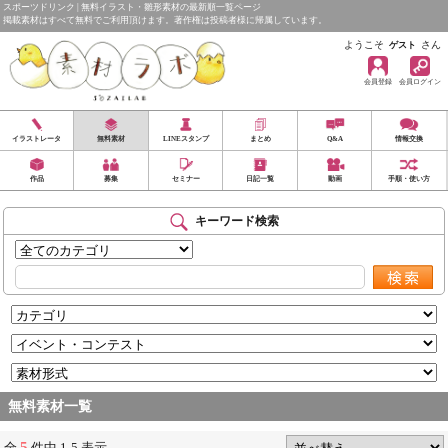
スポーツドリンク | 無料イラスト・雛形素材の最新順一覧ページ
掲載素材はすべて無料でご利用頂けます。著作権は投稿者様に帰属しています。
ようこそ
さん
ゲスト
会員登録
会員ログイン
イラストレータ
無料素材
LINEスタンプ
まとめ
Q&A
情報交換
作品
募集
セミナー
日記一覧
動画
手順・使い方
キーワード検索
無料素材一覧
5
全
件中 1-5 表示