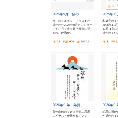
2025年9月 猫の…
2025年1
ねこのシルエットイラストが
和菓子のイ
描かれた2025年9月カレンダー
2025年1
です。月を表す数字部分に登
11月は亥
るねこが描か…
描かれてい
22
2,656
1006.6
8
2
2026年午年 年賀…
2026年
富士山の前を走る三頭の黒馬
絵馬に描か
のイラストが描かれていま
が描かれてい