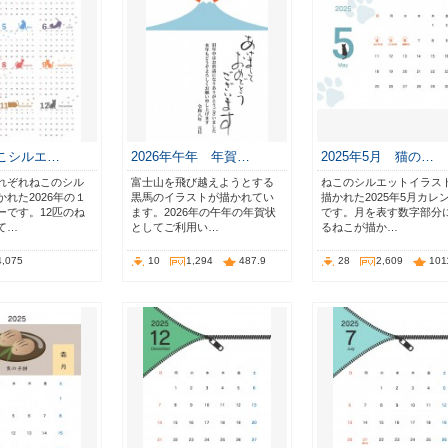
ねこシルエ…
2026年午年 年賀…
2025年5月 猫の…
れぞれねこのシル
富士山を飛び越えようとする
ねこのシルエットイラス
れた2026年の１
黒馬のイラストが描かれてい
描かれた2025年5月カレ
ーです。12匹のね
ます。2026年の午年の年賀状
です。月を表す数字部分
て…
としてご利用い…
るねこが描か…
4,075
10
1,294
487.9
28
2,609
101