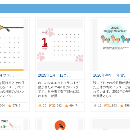
0月ファ…
2025年1月 ねこ…
2026年午年 年賀…
を開けるとその月
ねこのシルエットイラストが
鞍にそれぞれ松竹梅が描
えるイメージでデ
描かれた2025年1月カレンダー
た三体の馬のイラストが
たの月間のカレン
です。月を表す数字部分に隠
れています。2026年の午
シンプル…
れるねこが描…
年賀状としてご…
,604
578.9
26
2,582
994.7
12
1,193
459