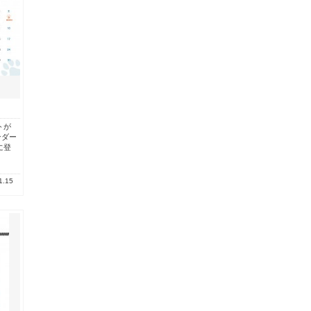
トが
ンダー
に登
1.15