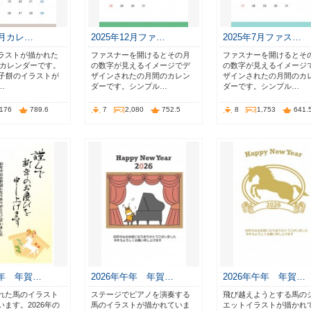
1月カレ…
2025年12月ファ…
2025年7月ファス…
ラストが描かれた
ファスナーを開けるとその月
ファスナーを開けるとそ
1月カレンダーです。
の数字が見えるイメージでデ
の数字が見えるイメージ
の子餅のイラストが
ザインされたの月間のカレン
ザインされたの月間のカ
…
ダーです。シンプル…
ダーです。シンプル…
,176
789.6
7
2,080
752.5
8
1,753
641.
午年 年賀…
2026年午年 年賀…
2026年午年 年賀…
れた馬のイラスト
ステージでピアノを演奏する
飛び越えようとする馬の
ます。2026年の
馬のイラストが描かれていま
エットイラストが描かれ