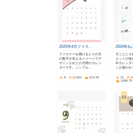
2025年4月ファス…
2026年
ファスナーを開けるとその月
月ごとにそ
の数字が見えるイメージでデ
エットが描か
ザインされたの月間のカレン
年カレンダ
ダーです。シンプル…
こが描かれ
9
1,663
613.55
21
1499.75