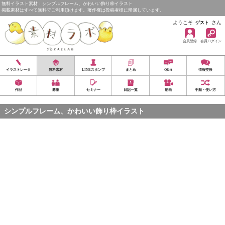
無料イラスト素材：シンプルフレーム、かわいい飾り枠イラスト
掲載素材はすべて無料でご利用頂けます。著作権は投稿者様に帰属しています。
ようこそ
さん
ゲスト
会員登録
会員ログイン
イラストレータ
無料素材
LINEスタンプ
まとめ
Q&A
情報交換
作品
募集
セミナー
日記一覧
動画
手順・使い方
シンプルフレーム、かわいい飾り枠イラスト