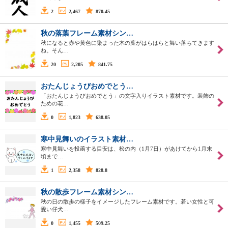
2
2,467
870.45
秋の落葉フレーム素材シン…
秋になると赤や黄色に染まった木の葉がはらはらと舞い落ちてきます
ね。そん…
20
2,205
841.75
おたんじょうびおめでとう…
「おたんじょうびおめでとう」の文字入りイラスト素材です。装飾の
ための花…
0
1,823
638.05
寒中見舞いのイラスト素材…
寒中見舞いを投函する目安は、松の内（1月7日）があけてから1月末
頃まで…
1
2,358
828.8
秋の散歩フレーム素材シン…
秋の日の散歩の様子をイメージしたフレーム素材です。若い女性と可
愛い仔犬…
0
1,455
509.25