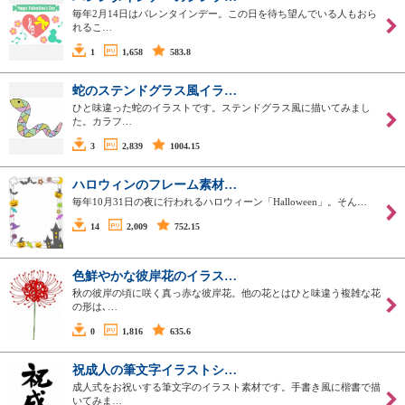
毎年2月14日はバレンタインデー。この日を待ち望んでいる人もおら
れるこ…
1
1,658
583.8
蛇のステンドグラス風イラ…
ひと味違った蛇のイラストです。ステンドグラス風に描いてみまし
た。カラフ…
3
2,839
1004.15
ハロウィンのフレーム素材…
毎年10月31日の夜に行われるハロウィーン「Halloween」。そん…
14
2,009
752.15
色鮮やかな彼岸花のイラス…
秋の彼岸の頃に咲く真っ赤な彼岸花。他の花とはひと味違う複雑な花
の形は､…
0
1,816
635.6
祝成人の筆文字イラストシ…
成人式をお祝いする筆文字のイラスト素材です。手書き風に楷書で描
いてみま…