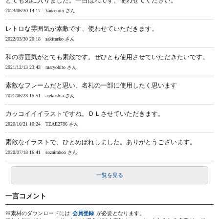
とても気に入りました。一目ぼれです。使わせてください。
2023/06/30 14:17
kanaeruto さん
レトロな雰囲気が素敵です、使わせていただきます。
2022/03/30 20:18
sakitaeko さん
和の雰囲気がとても素敵です。ぜひとも使用させていただきたいです。
2021/12/13 23:43
maryohito さん
素敵なフレームだと思い、名札の一部に使用したく思います
2021/06/28 15:51
arekushia さん
カッコイイイラストですね。ＤＬさせていただきます。
2020/10/21 10:24
TEAE2786 さん
素敵なイラストで、ひとめぼれしました。ありがとうございます。
2020/07/18 16:41
sozairaboo さん
一覧を見る
一言コメント
※素材のダウンロードには
会員登録
が必要となります。