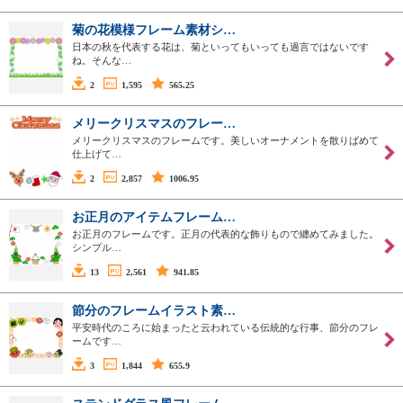
菊の花模様フレーム素材シ…
日本の秋を代表する花は、菊といってもいっても過言ではないです
ね。そんな…
2
1,595
565.25
メリークリスマスのフレー…
メリークリスマスのフレームです。美しいオーナメントを散りばめて
仕上げて…
2
2,857
1006.95
お正月のアイテムフレーム…
お正月のフレームです。正月の代表的な飾りもので纏めてみました。
シンプル…
13
2,561
941.85
節分のフレームイラスト素…
平安時代のころに始まったと云われている伝統的な行事、節分のフレ
ームです…
3
1,844
655.9