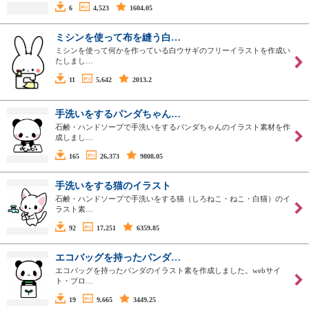
6
4,523
1604.05
ミシンを使って布を縫う白…
ミシンを使って何かを作っている白ウサギのフリーイラストを作成い
たしまし…
11
5,642
2013.2
手洗いをするパンダちゃん…
石鹸・ハンドソープで手洗いをするパンダちゃんのイラスト素材を作
成しまし…
165
26,373
9808.05
手洗いをする猫のイラスト
石鹸・ハンドソープで手洗いをする猫（しろねこ・ねこ・白猫）のイ
ラスト素…
92
17,251
6359.85
エコバッグを持ったパンダ…
エコバッグを持ったパンダのイラスト素を作成しました。webサイ
ト・ブロ…
19
9,665
3449.25