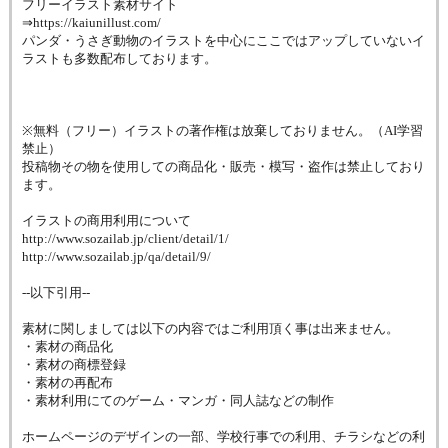
フリーイラスト素材サイト
⇒https://kaiunillust.com/
パンダ・うさぎ動物のイラストを中心にここではアップしていないイ
ラストも多数配布しております。
※無料（フリー）イラストの著作権は放棄しておりません。（AI学習
禁止）
投稿物その物を使用しての商品化・販売・模写・盗作は禁止しており
ます。
イラストの商用利用について
http://www.sozailab.jp/client/detail/1/
http://www.sozailab.jp/qa/detail/9/
--以下引用--
素材に関しましては以下の内容ではご利用頂く事は出来ません。
・素材の商品化
・素材の商標登録
・素材の再配布
・素材利用にてのゲーム・マンガ・同人誌などの制作
ホームページのデザインの一部、学校行事での利用、チラシなどの利