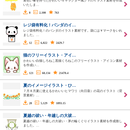
黄色い傘を持ったかわいいキャラクター風クマのイラスト素材を作成
いたしま…
8
2,100
763
レジ袋有料化！パンダのイ…
レジ袋有料化！のパンダのイラスト素材です。袋には￥マークをいれ
ました。…
12
6,822
2429.7
猫のフリーイラスト・アイ…
かわいい白猫しろねこ黒猫くろねこのフリーイラスト・アイコン素材
を作成い…
121
60,134
21470.4
夏のイメージイラスト・ひ…
７月８月夏に使えるかわいいヒマワリ（向日葵）の花のイラスト（背
景素材）…
28
5,129
1893.15
夏越の祓い・年越しの大祓…
夏越の祓い・年越しの大祓い・茅の輪くぐりイラスト素材を作成致し
ました。…