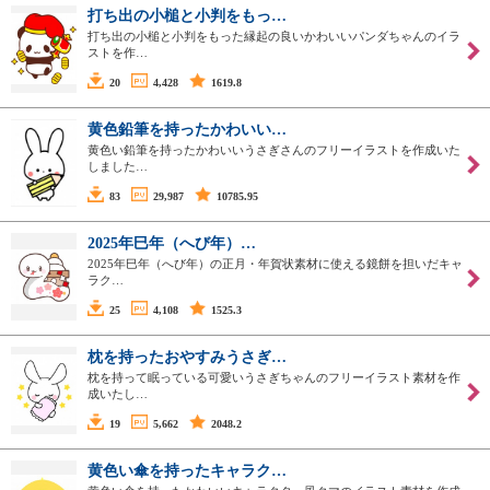
打ち出の小槌と小判をもっ…
打ち出の小槌と小判をもった縁起の良いかわいいパンダちゃんのイラ
ストを作…
20
4,428
1619.8
黄色鉛筆を持ったかわいい…
黄色い鉛筆を持ったかわいいうさぎさんのフリーイラストを作成いた
しました…
83
29,987
10785.95
2025年巳年（へび年）…
2025年巳年（へび年）の正月・年賀状素材に使える鏡餅を担いだキャ
ラク…
25
4,108
1525.3
枕を持ったおやすみうさぎ…
枕を持って眠っている可愛いうさぎちゃんのフリーイラスト素材を作
成いたし…
19
5,662
2048.2
黄色い傘を持ったキャラク…