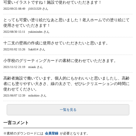
可愛いイラストですね！施設で使わせていただきます！
2022/09/25 08:49
j10151329 さん
とっても可愛い塗り絵だなあと思いました！老人ホームでの塗り絵にて
使用させていただきます！
2022/08/30 15:11
yukimindes さん
十二支の壁画の作成に使用させていただきたいと思います。
2022/01/02 15:26
Saki614 さん
小学校のグリーティングカードの素材に使わせていただきます。
2021/11/12 21:19
miauk さん
高齢者施設で働いています。個人的にもかわいいと思いましたし、高齢
者にも塗りやすい大きさ、線の太さで、ぜひレクリエーションの時間に
使わせてください。
2021/06/07 12:39
mikohiro さん
一覧を見る
一言コメント
※素材のダウンロードには
会員登録
が必要となります。