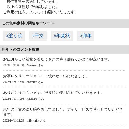
PNG背景を透過にしています。
以上の３種類で作成しました。
ご利用のほう、よろしくお願いいたします。
この無料素材の関連キーワード
#塗り絵
#干支
#年賀状
#卯年
卯年へのコメント投稿
お正月らしい着物を着たうさぎの塗り絵ありがとう御座います。
2023/01/05 08:38
Makiko5 さん
介護レクリエーションにて使わせていただきます。
2022/12/28 20:59
chomitto さん
ありがとうございます。塗り絵に使用させていただきます。
2022/11/01 14:56
kikudayo さん
来年の干支の塗り絵を探してました。デイサービスで使わせていただき
ます。
2022/10/11 21:29
milkymilk さん