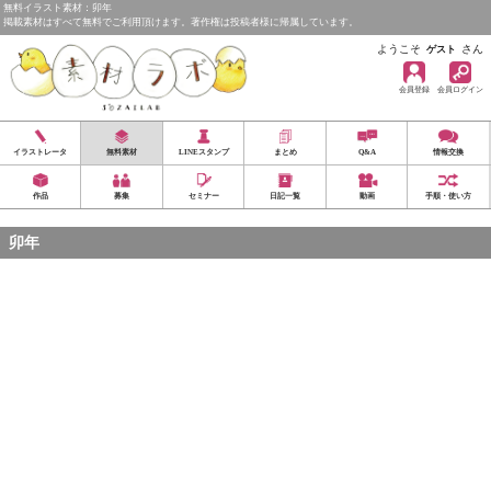
無料イラスト素材：卯年
掲載素材はすべて無料でご利用頂けます。著作権は投稿者様に帰属しています。
ようこそ
さん
ゲスト
会員登録
会員ログイン
イラストレータ
無料素材
LINEスタンプ
まとめ
Q&A
情報交換
作品
募集
セミナー
日記一覧
動画
手順・使い方
卯年