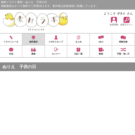
無料イラスト素材：ぬりえ 子供の日
掲載素材はすべて無料でご利用頂けます。著作権は投稿者様に帰属しています。
ようこそ
さん
ゲスト
会員登録
会員ログイン
イラストレータ
無料素材
LINEスタンプ
まとめ
Q&A
情報交換
作品
募集
セミナー
日記一覧
動画
手順・使い方
ぬりえ 子供の日