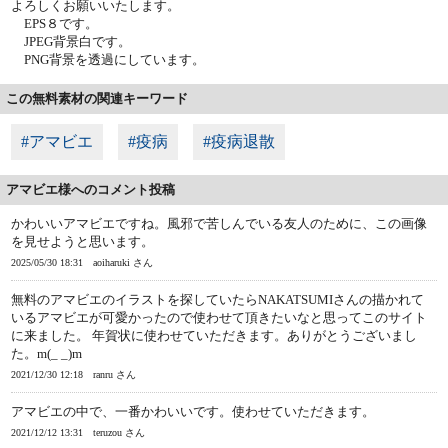
よろしくお願いいたします。
EPS８です。
JPEG背景白です。
PNG背景を透過にしています。
この無料素材の関連キーワード
#アマビエ
#疫病
#疫病退散
アマビエ様へのコメント投稿
かわいいアマビエですね。風邪で苦しんでいる友人のために、この画像
を見せようと思います。
2025/05/30 18:31
aoiharuki さん
無料のアマビエのイラストを探していたらNAKATSUMIさんの描かれて
いるアマビエが可愛かったので使わせて頂きたいなと思ってこのサイト
に来ました。 年賀状に使わせていただきます。ありがとうございまし
た。m(_ _)m
2021/12/30 12:18
ranru さん
アマビエの中で、一番かわいいです。使わせていただきます。
2021/12/12 13:31
teruzou さん