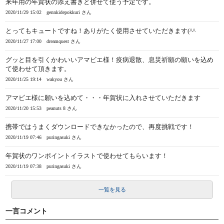
来年用の年賀状の添え書きと併せて使う予定です。
2020/11/29 15:02
gennkidepokkuri さん
とってもキュートですね！ありがたく使用させていただきます(^^
2020/11/27 17:00
dreamquest さん
グッと目を引くかわいいアマビエ様！疫病退散、息災祈願の願いを込め
て使わせて頂きます。
2020/11/25 19:14
wakyou さん
アマビエ様に願いを込めて・・・年賀状に入れさせていただきます
2020/11/20 15:53
peanuts 8 さん
携帯ではうまくダウンロードできなかったので、再度挑戦です！
2020/11/19 07:46
puringasuki さん
年賀状のワンポイントイラストで使わせてもらいます！
2020/11/19 07:38
puringasuki さん
一覧を見る
一言コメント