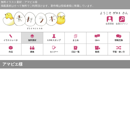
無料イラスト素材：アマビエ様
掲載素材はすべて無料でご利用頂けます。著作権は投稿者様に帰属しています。
ようこそ
さん
ゲスト
会員登録
会員ログイン
イラストレータ
無料素材
LINEスタンプ
まとめ
Q&A
情報交換
作品
募集
セミナー
日記一覧
動画
手順・使い方
アマビエ様