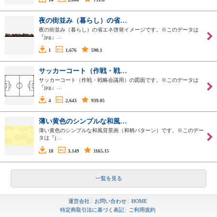
夜の街並み（暮らし）の省…
夜の街並み（暮らし）の省エネ啓発イメージです。※このデータは
『jpg』…
1
1,676
590.1
サッカーコート（作戦・戦…
サッカーコート（作戦・戦略会議用）の図面です。※このデータは
『jpg』…
4
2,643
939.05
薄い黄色のシンプルな和風…
薄い黄色のシンプルな和風背景画（和柄パターン）です。※このデー
タは『j…
18
3,149
1165.15
一覧を見る
運営会社
お問い合わせ
HOME
特定商取引法に基づく表記
ご利用規約