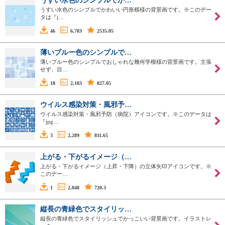
うすい水色のシンプルでか…
うすい水色のシンプルでかわいい円形模様の背景画です。※このデー
タは『j…
46
6,783
2535.05
薄いブルー色のシンプルで…
薄いブルー色のシンプルでおしゃれな幾何学模様の背景画です。主張
せず、目…
18
2,183
827.05
ウイルス感染対策・風邪予…
ウイルス感染対策・風邪予防（病院）アイコンです。※このデータは
『jpg…
3
2,289
811.65
上がる・下がるイメージ（…
上がる・下がるイメージ（上昇・下降）の立体矢印アイコンです。※
このデー…
1
2,048
720.3
縦長の青緑色でスタイリッ…
縦長の青緑色でスタイリッシュでかっこいい背景画です。イラストレ