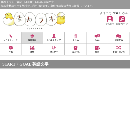
無料イラスト素材：START・GOAL 英語文字
掲載素材はすべて無料でご利用頂けます。著作権は投稿者様に帰属しています。
ようこそ
さん
ゲスト
会員登録
会員ログイン
イラストレータ
無料素材
LINEスタンプ
まとめ
Q&A
情報交換
作品
募集
セミナー
日記一覧
動画
手順・使い方
START・GOAL 英語文字