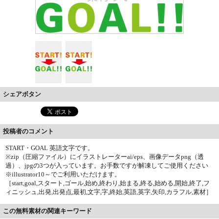
シェアボタン
投稿者のコメント
START・GOAL 英語文字です。
※zip（圧縮ファイル）にイラストレーターai/eps、画像データpng（透
過）、jpgの3つが入っています。お手数ですが解凍してご使用ください
※illustrator10～でご利用いただけます。
［start,goal,スタート,ゴール,始め,終わり,始まる,終る,始める,開始,終了,フ
ィニッシュ,出発,出発点,最初,文字,字,終始,英語,英字,矢印,カラフル,素材］
この無料素材の関連キーワード