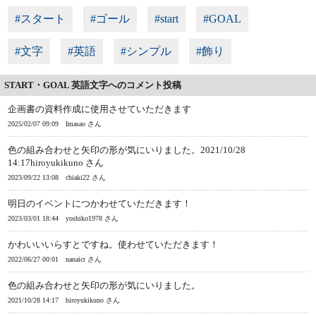
#スタート
#ゴール
#start
#GOAL
#文字
#英語
#シンプル
#飾り
START・GOAL 英語文字へのコメント投稿
企画書の資料作成に使用させていただきます
2025/02/07 09:09
Imasao さん
色の組み合わせと矢印の形が気にいりました。2021/10/28
14:17hiroyukikuno さん
2023/09/22 13:08
chiaki22 さん
明日のイベントにつかわせていただきます！
2023/03/01 18:44
yoshiko1978 さん
かわいいいらすとですね。使わせていただきます！
2022/06/27 00:01
nanaict さん
色の組み合わせと矢印の形が気にいりました。
2021/10/28 14:17
hiroyukikuno さん