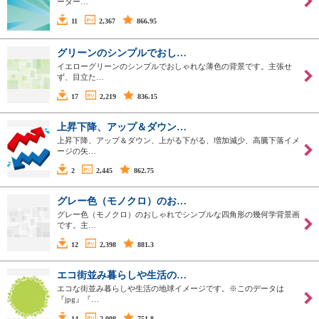
ーター…
11
2,367
866.95
グリーンのシンプルでおし…
イエローグリーンのシンプルでおしゃれな薄色の背景です。主張せ
ず、目立た…
17
2,219
836.15
上昇下降、アップ＆ダウン…
上昇下降、アップ＆ダウン、上がる下がる、増加減少、高騰下落イメ
ージの矢…
2
2,445
862.75
グレー色（モノクロ）のお…
グレー色（モノクロ）のおしゃれでシンプルな四角形の幾何学背景画
です。主…
12
2,398
881.3
エコ街並み暮らしや生活の…
エコな街並み暮らしや生活の地球イメージです。※このデータは
『jpg』『…
14
2,008
751.8