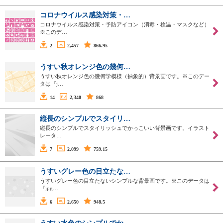
コロナウイルス感染対策・…
コロナウイルス感染対策・予防アイコン（消毒・検温・マスクなど）
※このデ…
2
2,457
866.95
うすい秋オレンジ色の幾何…
うすい秋オレンジ色の幾何学模様（抽象的）背景画です。※このデー
タは『j…
14
2,340
868
縦長のシンプルでスタイリ…
縦長のシンプルでスタイリッシュでかっこいい背景画です。イラスト
レータ…
7
2,099
759.15
うすいグレー色の目立たな…
うすいグレー色の目立たないシンプルな背景画です。※このデータは
『jpg…
6
2,650
948.5