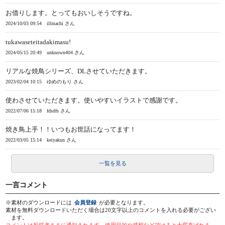
お借りします。とってもおいしそうですね。
2024/10/03 09:54
illmachi さん
tukawaseteitadakimasu!
2024/05/15 20:49
unknown404 さん
リアルな焼鳥シリーズ、DLさせていただきます。
2023/02/04 10:15
ゆめのもり さん
使わさせていただきます。使いやすいイラストで感謝です。
2022/07/06 15:18
fdsdfs さん
焼き鳥上手！！いつもお世話になってます！
2022/03/05 15:14
keiyakun さん
一覧を見る
一言コメント
※素材のダウンロードには
会員登録
が必要となります。
素材を無料ダウンロードいただく場合は20文字以上のコメントを入れる必要がござい
ます。
コメントは投稿者さまに通知されます。使用目的や感想など頂けると大変喜ばれま