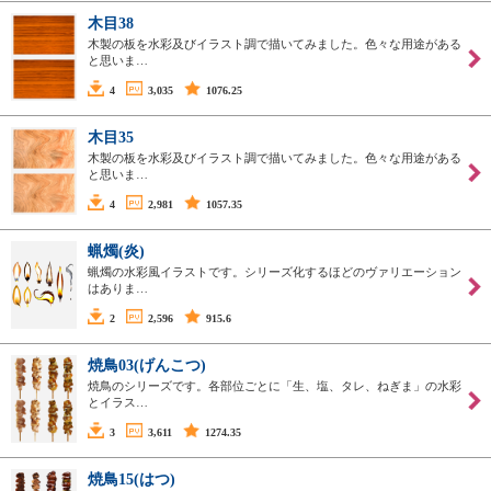
木目38
木製の板を水彩及びイラスト調で描いてみました。色々な用途がある
と思いま…
4
3,035
1076.25
木目35
木製の板を水彩及びイラスト調で描いてみました。色々な用途がある
と思いま…
4
2,981
1057.35
蝋燭(炎)
蝋燭の水彩風イラストです。シリーズ化するほどのヴァリエーション
はありま…
2
2,596
915.6
焼鳥03(げんこつ)
焼鳥のシリーズです。各部位ごとに「生、塩、タレ、ねぎま」の水彩
とイラス…
3
3,611
1274.35
焼鳥15(はつ)