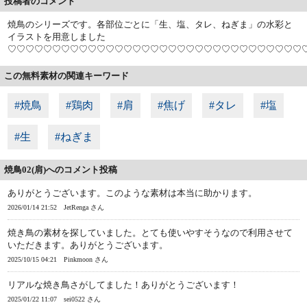
投稿者のコメント
焼鳥のシリーズです。各部位ごとに「生、塩、タレ、ねぎま」の水彩と
イラストを用意しました
♡♡♡♡♡♡♡♡♡♡♡♡♡♡♡♡♡♡♡♡♡♡♡♡♡♡♡♡♡♡♡♡♡
この無料素材の関連キーワード
#焼鳥
#鶏肉
#肩
#焦げ
#タレ
#塩
#生
#ねぎま
焼鳥02(肩)へのコメント投稿
ありがとうございます。このような素材は本当に助かります。
2026/01/14 21:52
JetRenga さん
焼き鳥の素材を探していました。とても使いやすそうなので利用させて
いただきます。ありがとうございます。
2025/10/15 04:21
Pinkmoon さん
リアルな焼き鳥さがしてました！ありがとうございます！
2025/01/22 11:07
sei0522 さん