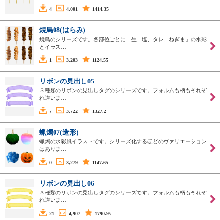
4
4,001
1414.35
焼鳥08(はらみ)
焼鳥のシリーズです。各部位ごとに「生、塩、タレ、ねぎま」の水彩
とイラス…
1
3,203
1124.55
リボンの見出し05
３種類のリボンの見出しタグのシリーズです。フォルムも柄もそれぞ
れ違いま…
7
3,722
1327.2
蝋燭07(造形)
蝋燭の水彩風イラストです。シリーズ化するほどのヴァリエーション
はありま…
0
3,279
1147.65
リボンの見出し06
３種類のリボンの見出しタグのシリーズです。フォルムも柄もそれぞ
れ違いま…
21
4,907
1790.95