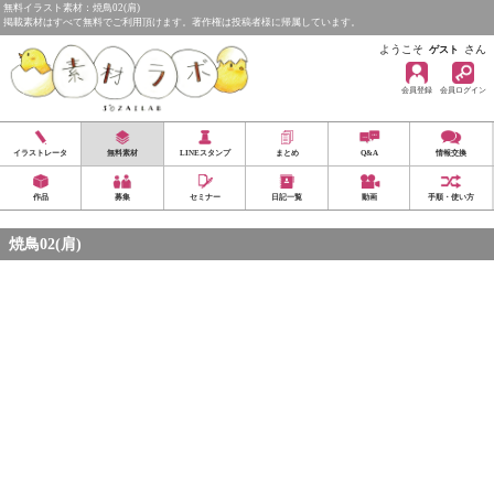
無料イラスト素材：焼鳥02(肩)
掲載素材はすべて無料でご利用頂けます。著作権は投稿者様に帰属しています。
ようこそ
さん
ゲスト
会員登録
会員ログイン
イラストレータ
無料素材
LINEスタンプ
まとめ
Q&A
情報交換
作品
募集
セミナー
日記一覧
動画
手順・使い方
焼鳥02(肩)