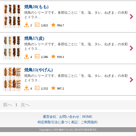
焼鳥10(もも)
焼鳥のシリーズです。各部位ごとに「生、塩、タレ、ねぎま」の水彩
とイラス…
2
2,822
994.7
焼鳥17(皮)
焼鳥のシリーズです。各部位ごとに「生、塩、タレ、ねぎま」の水彩
とイラス…
4
2,586
919.1
焼鳥11(やげん)
焼鳥のシリーズです。各部位ごとに「生、塩、タレ、ねぎま」の水彩
とイラス…
4
2,552
907.2
前へ
1
次へ
運営会社
お問い合わせ
HOME
特定商取引法に基づく表記
ご利用規約
Copyright (c) 2026 素材ラボ ALL RIGHTS RESERVED.