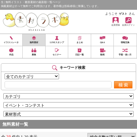
生 | 無料イラスト・雛形素材の最新順一覧ページ
掲載素材はすべて無料でご利用頂けます。著作権は投稿者様に帰属しています。
ようこそ
さん
ゲスト
会員登録
会員ログイン
イラストレータ
無料素材
LINEスタンプ
まとめ
Q&A
情報交換
作品
募集
セミナー
日記一覧
動画
手順・使い方
キーワード検索
無料素材一覧
20
全
件中 1-20 表示