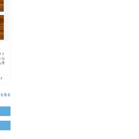
スト
々な
お手
.2
覧を見る