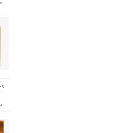
.9
す。
ァリ
が、
.4