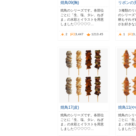
焼鳥09(胸)
リボンの見
焼鳥のシリーズです。各部位
３種類のリ
ごとに「生、塩、タレ、ねぎ
のシリーズ
ま」の水彩とイラストを用意
柄もそれぞ
しました♡♡♡♡♡…
がお好きな
2
3,447
1213.45
1
3
焼鳥17(皮)
焼鳥11(や
焼鳥のシリーズです。各部位
焼鳥のシリ
ごとに「生、塩、タレ、ねぎ
ごとに「生
ま」の水彩とイラストを用意
ま」の水彩
しました♡♡♡♡♡…
しました♡