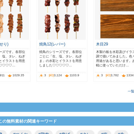
せり)
焼鳥12(レバー)
木目29
ーズです。各部位
焼鳥のシリーズです。各部位
木製の板を水彩及びイラ
、塩、タレ、ねぎ
ごとに「生、塩、タレ、ねぎ
調で描いてみました。色
とイラストを用意
ま」の水彩とイラストを用意
用途があると思います。
♡♡♡♡…
しました♡♡♡♡♡…
軽に使っていただけ…
,911
1029.35
3
3,124
1103.9
3
3,782
1334
一
この無料素材の関連キーワード