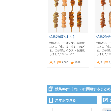
焼鳥07(ぼんじり)
焼鳥04(せ
焼鳥のシリーズです。各部位
焼鳥のシリ
ごとに「生、塩、タレ、ねぎ
ごとに「生
ま」の水彩とイラストを用意
ま」の水彩
しました♡♡♡♡♡…
しました♡
2
3,660
1288
3
2
焼鳥06(つくね02)に関連するまとめ
スマホで見る