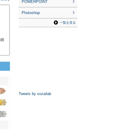
POWERPOINT
Photoshop
一覧を見る
く細
Tweets by sozailab