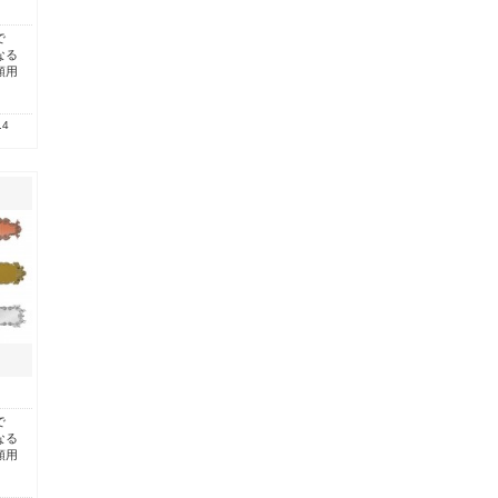
で
なる
類用
.4
で
なる
類用