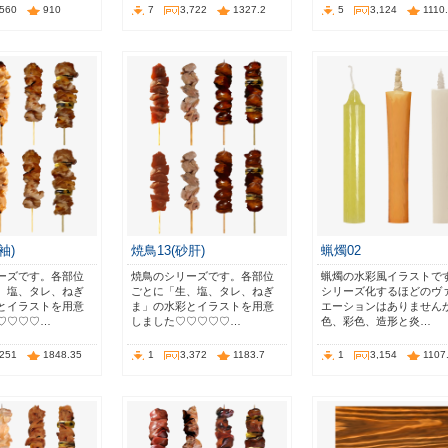
,560
910
7
3,722
1327.2
5
3,124
1110
袖)
焼鳥13(砂肝)
蝋燭02
ーズです。各部位
焼鳥のシリーズです。各部位
蝋燭の水彩風イラストで
、塩、タレ、ねぎ
ごとに「生、塩、タレ、ねぎ
シリーズ化するほどのヴ
とイラストを用意
ま」の水彩とイラストを用意
エーションはありません
♡♡♡♡…
しました♡♡♡♡♡…
色、彩色、造形と炎…
,251
1848.35
1
3,372
1183.7
1
3,154
1107