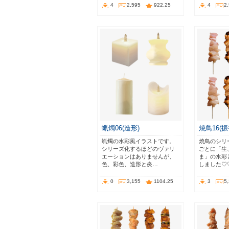
4
2,595
922.25
4
2
蝋燭06(造形)
焼鳥16(振
蝋燭の水彩風イラストです。
焼鳥のシリ
シリーズ化するほどのヴァリ
ごとに「生
エーションはありませんが、
ま」の水彩
色、彩色、造形と炎…
しました♡
0
3,155
1104.25
3
5