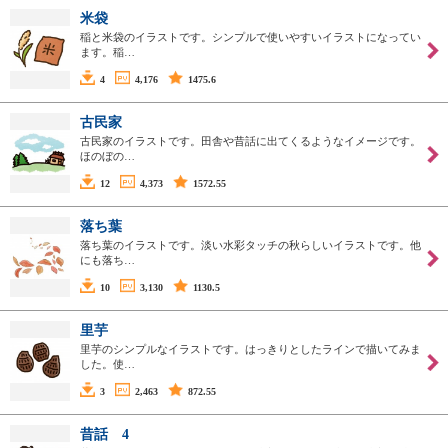
米袋
稲と米袋のイラストです。シンプルで使いやすいイラストになってい
ます。稲…
4
4,176
1475.6
古民家
古民家のイラストです。田舎や昔話に出てくるようなイメージです。
ほのぼの…
12
4,373
1572.55
落ち葉
落ち葉のイラストです。淡い水彩タッチの秋らしいイラストです。他
にも落ち…
10
3,130
1130.5
里芋
里芋のシンプルなイラストです。はっきりとしたラインで描いてみま
した。使…
3
2,463
872.55
昔話 4