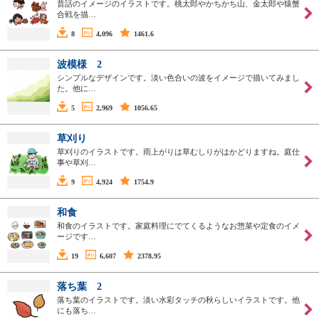
昔話のイメージのイラストです。桃太郎やかちかち山、金太郎や猿蟹
合戦を描…
8
4,096
1461.6
波模様 2
シンプルなデザインです。淡い色合いの波をイメージで描いてみまし
た。他に…
5
2,969
1056.65
草刈り
草刈りのイラストです。雨上がりは草むしりがはかどりますね。庭仕
事や草刈…
9
4,924
1754.9
和食
和食のイラストです。家庭料理にでてくるようなお惣菜や定食のイメ
ージです…
19
6,607
2378.95
落ち葉 2
落ち葉のイラストです。淡い水彩タッチの秋らしいイラストです。他
にも落ち…