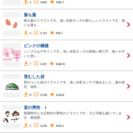
2
3,642
1281.7
落ち葉
落ち葉のイラストです。淡い水彩タッチの秋らしいイラストです。他
にも落ち…
3
2,712
959.7
ピンクの模様
シンプルなデザインです。淡い水彩タッチの四角い柄です。使いやす
いと思い…
7
3,211
1148.35
苔むした岩
苔のついた岩のイラストです。淡い水彩タッチで描きました。庭や岩
石、地学…
0
3,528
1234.8
昔の男性 1
戦国時代と大正時代の男性のイラストです。刀と印籠も描いていま
す。歴史関…
1
3,256
1143.1