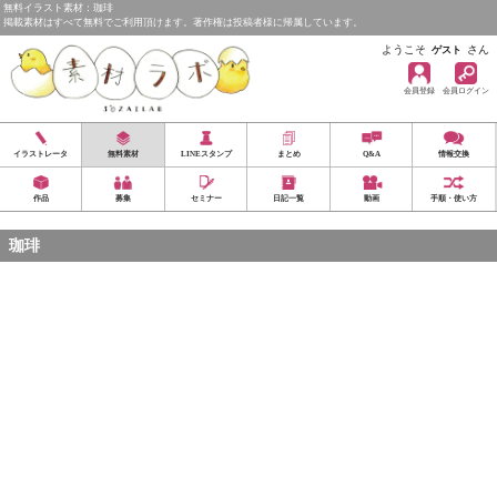
無料イラスト素材：珈琲
掲載素材はすべて無料でご利用頂けます。著作権は投稿者様に帰属しています。
ようこそ
さん
ゲスト
会員登録
会員ログイン
イラストレータ
無料素材
LINEスタンプ
まとめ
Q&A
情報交換
作品
募集
セミナー
日記一覧
動画
手順・使い方
珈琲